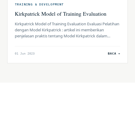
TRAINING & DEVELOPMENT
Kirkpatrick Model of Training Evaluation
Kirkpatrick Model of Training Evaluation Evaluasi Pelatihan
dengan Model Kirkpatrick : artikel ini memberikan
penjelasan praktis tentang Model Kirkpatrick dalam
Evaluasi Pelatihan. Highlights artikel ini meliputi : apa itu
Evaluasi Pelatihan dengan Model Kirkpatrick, apa empat
level evaluasi pelatihan, bagaimana menggunakan model
01 Jun 2023
BACA →
ini, dan pengenalan tentang Model Baru Kirkpatrick.
Setelah membaca, Anda akan memahami konsep […]