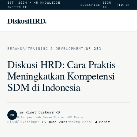
EST. 2024 • HR KNOWLEDGE
SIGN
SUBSCRIBE
|
|
ID
/
EN
INSTITUTE
IN
DiskusiHRD.
BERANDA
/
TRAINING & DEVELOPMENT
/
Nº 251
Diskusi HRD: Cara Praktis
Meningkatkan Kompetensi
SDM di Indonesia
Tim Riset DiskusiHRD
DH
Ditinjau oleh Dewan Editor HRD Forum
Dipublikasikan:
15 June 2023
•
Waktu Baca:
4 Menit