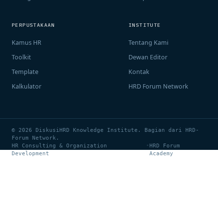
PERPUSTAKAAN
INSTITUTE
Kamus HR
Tentang Kami
Toolkit
Dewan Editor
Template
Kontak
Kalkulator
HRD Forum Network
© 2026 DiskusiHRD Knowledge Institute. Bagian dari HRD-
Forum Network.
HR Consulting & Organization
•
HRD Forum
Development
Academy