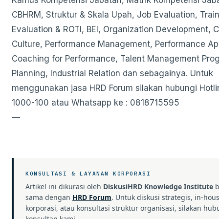
CBHRM, Struktur & Skala Upah, Job Evaluation, Trai
Evaluation & ROTI, BEI, Organization Development, 
Culture, Performance Management, Performance App
Coaching for Performance, Talent Management Prog
Planning, Industrial Relation dan sebagainya. Untuk
menggunakan jasa HRD Forum silakan hubungi Hotli
1000-100 atau Whatsapp ke : 0818715595
—
KONSULTASI & LAYANAN KORPORASI
Artikel ini dikurasi oleh
DiskusiHRD Knowledge Institute
b
sama dengan
HRD Forum
. Untuk diskusi strategis, in-hou
korporasi, atau konsultasi struktur organisasi, silakan hub
konsultan kami.