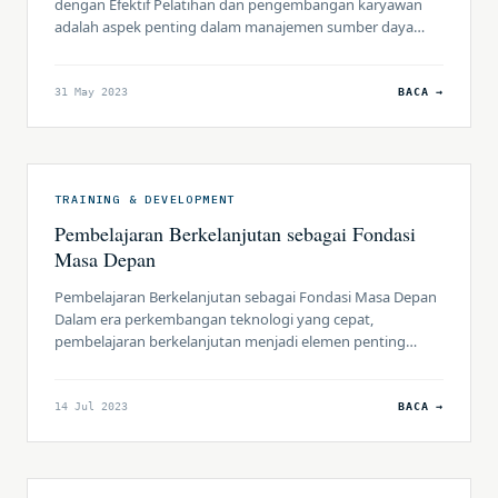
dengan Efektif Pelatihan dan pengembangan karyawan
adalah aspek penting dalam manajemen sumber daya
manusia (HR) yang bertujuan untuk meningkatkan
keterampilan, pengetahuan, dan kinerja individu di dalam
organisasi. Untuk mencapai hasil yang optimal dari
31 May 2023
BACA →
program pelatihan, penting bagi perusahaan untuk
memahami, mengenal, dan mengelola Training Cycle
(Siklus Pelatihan) dengan efektif. […]
TRAINING & DEVELOPMENT
Pembelajaran Berkelanjutan sebagai Fondasi
Masa Depan
Pembelajaran Berkelanjutan sebagai Fondasi Masa Depan
Dalam era perkembangan teknologi yang cepat,
pembelajaran berkelanjutan menjadi elemen penting
dalam menumbuhkan modal manusia yang tangguh dan
adaptif. Dalam artikel ini, kita akan menjelaskan
pentingnya budaya pembelajaran berkelanjutan dalam
14 Jul 2023
BACA →
organisasi dan bagaimana hal ini dapat membantu
meningkatkan kualitas modal manusia di era automasi.
Kami juga akan membahas berbagai […]