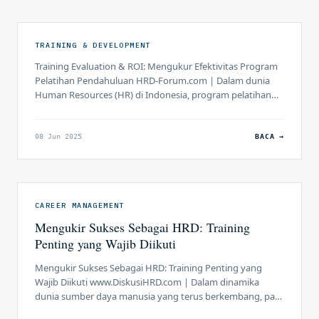
secara efektif. Tanpa kompetensi yang diperbarui […]
TRAINING & DEVELOPMENT
Training Evaluation & ROI: Mengukur Efektivitas Program
Pelatihan Pendahuluan HRD-Forum.com | Dalam dunia
Human Resources (HR) di Indonesia, program pelatihan
merupakan investasi penting untuk meningkatkan
kapabilitas karyawan dan mendukung tujuan bisnis.
Namun, tanpa evaluasi yang tepat, sulit untuk
08 Jun 2025
BACA →
mengetahui apakah pelatihan tersebut memberikan hasil
yang diharapkan. Training Evaluation dan pengukuran
Return on Investment (ROI) menjadi […]
CAREER MANAGEMENT
Mengukir Sukses Sebagai HRD: Training
Penting yang Wajib Diikuti
Mengukir Sukses Sebagai HRD: Training Penting yang
Wajib Diikuti www.DiskusiHRD.com | Dalam dinamika
dunia sumber daya manusia yang terus berkembang, para
Human Resources Development (HRD) perlu senantiasa