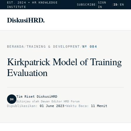
EST. 2024 • HR KNOWLEDGE
SIGN
SUBSCRIBE
|
|
ID
/
EN
INSTITUTE
IN
DiskusiHRD.
BERANDA
/
TRAINING & DEVELOPMENT
/
Nº 084
Kirkpatrick Model of Training
Evaluation
Tim Riset DiskusiHRD
DH
Ditinjau oleh Dewan Editor HRD Forum
Dipublikasikan:
01 June 2023
•
Waktu Baca:
11 Menit