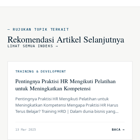
— RUJUKAN TOPIK TERKAIT
Rekomendasi Artikel Selanjutnya
LIHAT SEMUA INDEKS →
TRAINING & DEVELOPMENT
Pentingnya Praktisi HR Mengikuti Pelatihan
untuk Meningkatkan Kompetensi
Pentingnya Praktisi HR Mengikuti Pelatihan untuk
Meningkatkan Kompetensi Mengapa Praktisi HR Harus
Terus Belajar? Training HRD | Dalam dunia bisnis yang
terus berkembang, peran Human Resources (HR) tidak lagi
hanya sekadar mengelola administrasi karyawan. Kini, HR
dituntut untuk menjadi mitra strategis perusahaan dalam
13 Mar 2025
BACA →
mengelola dan mengembangkan sumber daya manusia