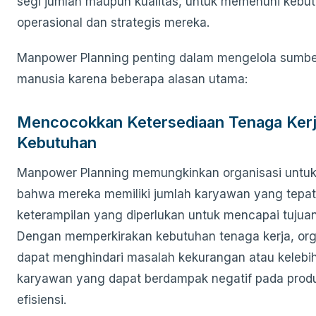
segi jumlah maupun kualitas, untuk memenuhi kebu
operasional dan strategis mereka.
Manpower Planning penting dalam mengelola sumbe
manusia karena beberapa alasan utama:
Mencocokkan Ketersediaan Tenaga Ker
Kebutuhan
Manpower Planning memungkinkan organisasi untu
bahwa mereka memiliki jumlah karyawan yang tepa
keterampilan yang diperlukan untuk mencapai tujuan 
Dengan memperkirakan kebutuhan tenaga kerja, org
dapat menghindari masalah kekurangan atau kelebi
karyawan yang dapat berdampak negatif pada produ
efisiensi.