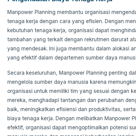
Manpower Planning membantu organisasi mengenda
tenaga kerja dengan cara yang efisien. Dengan men
kebutuhan tenaga kerja, organisasi dapat menghinda
tambahan yang terkait dengan rekrutmen darurat at
yang mendesak. Ini juga membantu dalam alokasi a
yang efektif dalam departemen sumber daya manusi
Secara keseluruhan, Manpower Planning penting da
mengelola sumber daya manusia karena memungki
organisasi untuk memiliki tim yang sesuai dengan 
mereka, menghadapi tantangan dan perubahan deng
baik, meningkatkan efisiensi dan produktivitas, sert
biaya tenaga kerja. Dengan melibatkan Manpower P
efektif, organisasi dapat mengoptimalkan potensi s