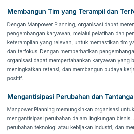
Membangun Tim yang Terampil dan Terf
Dengan Manpower Planning, organisasi dapat mere
pengembangan karyawan, melalui pelatihan dan p
keterampilan yang relevan, untuk memastikan tim y
dan terfokus. Dengan memperhatikan pengembangan
organisasi dapat mempertahankan karyawan yang be
meningkatkan retensi, dan membangun budaya kerj
positif.
Mengantisipasi Perubahan dan Tantanga
Manpower Planning memungkinkan organisasi untu
mengantisipasi perubahan dalam lingkungan bisnis, 
perubahan teknologi atau kebijakan industri, dan m