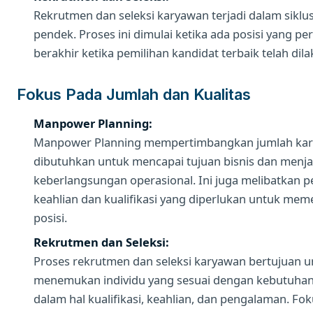
Rekrutmen dan seleksi karyawan terjadi dalam siklus
pendek. Proses ini dimulai ketika ada posisi yang perl
berakhir ketika pemilihan kandidat terbaik telah dil
Fokus Pada Jumlah dan Kualitas
Manpower Planning:
Manpower Planning mempertimbangkan jumlah ka
dibutuhkan untuk mencapai tujuan bisnis dan menj
keberlangsungan operasional. Ini juga melibatkan p
keahlian dan kualifikasi yang diperlukan untuk me
posisi.
Rekrutmen dan Seleksi:
Proses rekrutmen dan seleksi karyawan bertujuan u
menemukan individu yang sesuai dengan kebutuhan p
dalam hal kualifikasi, keahlian, dan pengalaman. Fo