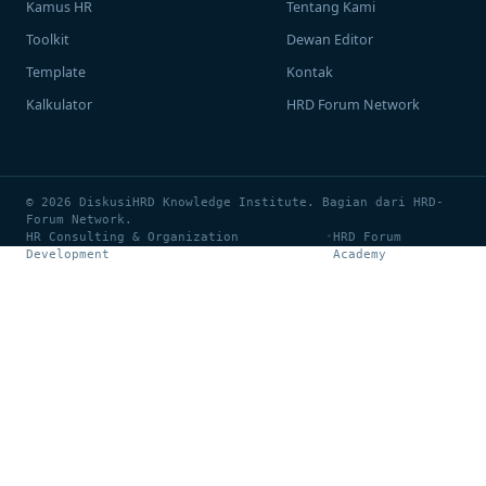
Kamus HR
Tentang Kami
Toolkit
Dewan Editor
Template
Kontak
Kalkulator
HRD Forum Network
© 2026 DiskusiHRD Knowledge Institute. Bagian dari HRD-
Forum Network.
HR Consulting & Organization
•
HRD Forum
Development
Academy