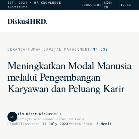
EST. 2024 • HR KNOWLEDGE
SIGN
SUBSCRIBE
|
|
ID
/
EN
INSTITUTE
IN
DiskusiHRD.
BERANDA
/
HUMAN CAPITAL MANAGEMENT
/
Nº 332
Meningkatkan Modal Manusia
melalui Pengembangan
Karyawan dan Peluang Karir
Tim Riset DiskusiHRD
DH
Ditinjau oleh Dewan Editor HRD Forum
Dipublikasikan:
14 July 2023
•
Waktu Baca:
3 Menit