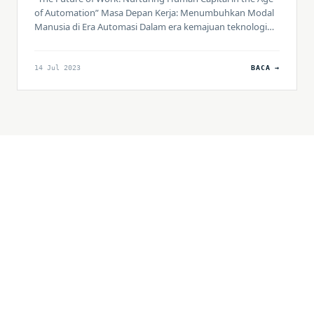
of Automation” Masa Depan Kerja: Menumbuhkan Modal
Manusia di Era Automasi Dalam era kemajuan teknologi
yang pesat, seperti otomatisasi dan kecerdasan buatan,
dunia kerja menghadapi perubahan yang signifikan.
Artikel ini akan membahas tentang bagaimana kita dapat
14 Jul 2023
BACA →
menumbuhkan dan mengoptimalkan modal manusia
dalam menghadapi era automasi. […]