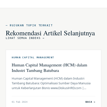
— RUJUKAN TOPIK TERKAIT
Rekomendasi Artikel Selanjutnya
LIHAT SEMUA INDEKS →
HUMAN CAPITAL MANAGEMENT
Human Capital Management (HCM) dalam
Industri Tambang Batubara
Human Capital Management (HCM) dalam Industri
Tambang Batubara: Optimalisasi Sumber Daya Manusia
untuk Keberlanjutan Bisnis www.DiskusiHRD.com |
Industri tambang batubara merupakan salah satu sektor
yang memainkan peran vital dalam perekonomian global,
dan kesuksesan operasionalnya sangat bergantung pada
01 Feb 2024
BACA →