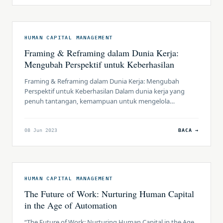
pengelolaan sumber daya manusia yang efektif. Praktik
Human Capital Management (HCM) dalam perusahaan
tambang batubara bukan hanya tentang […]
HUMAN CAPITAL MANAGEMENT
Framing & Reframing dalam Dunia Kerja:
Mengubah Perspektif untuk Keberhasilan
Framing & Reframing dalam Dunia Kerja: Mengubah
Perspektif untuk Keberhasilan Dalam dunia kerja yang
penuh tantangan, kemampuan untuk mengelola
pemahaman dan persepsi kita tentang situasi dapat
memiliki dampak yang signifikan pada produktivitas,
kreativitas, dan keberhasilan kita. Salah satu alat yang
08 Jun 2023
BACA →
dapat digunakan adalah framing dan reframing, yang
melibatkan cara kita memandang dan memahami konteks
kerja […]
HUMAN CAPITAL MANAGEMENT
The Future of Work: Nurturing Human Capital
in the Age of Automation
“The Future of Work: Nurturing Human Capital in the Age