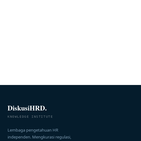
DiskusiHRD.
KNOWLEDGE INSTITUTE
Lembaga pengetahuan HR
independen. Mengkurasi regulasi,