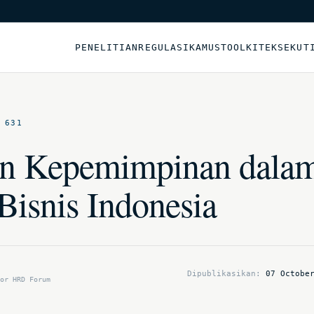
PENELITIAN
REGULASI
KAMUS
TOOLKIT
EKSEKUT
 631
an Kepemimpinan dala
Bisnis Indonesia
Dipublikasikan:
07 Octobe
or HRD Forum