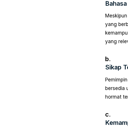
Bahasa
Meskipun 
yang berb
kemampua
yang rele
b.
Sikap T
Pemimpin 
bersedia 
hormat te
c.
Kemamp