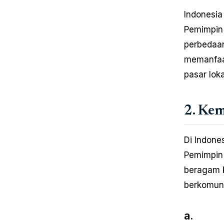
Indonesia
Pemimpin 
perbedaan
memanfaat
pasar loka
2. Ke
Di Indone
Pemimpin
beragam k
berkomuni
a.