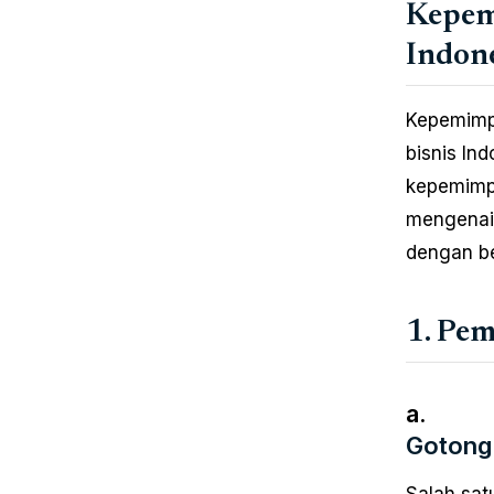
Kepem
Indone
Kepemimpi
bisnis In
kepemimpi
mengenai 
dengan b
1. Pem
a.
Gotong
Salah sat