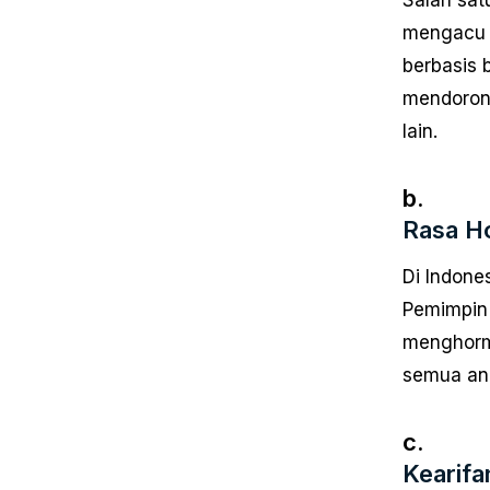
mengacu 
berbasis 
mendoron
lain.
b.
Rasa Ho
Di Indone
Pemimpin 
menghorm
semua ang
c.
Kearifa