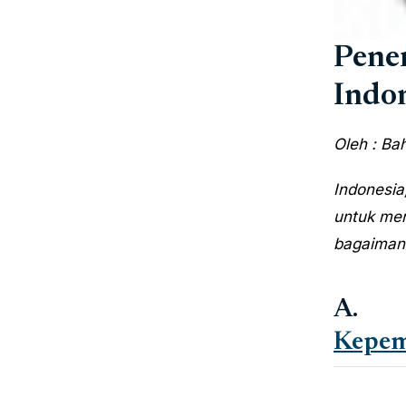
Pene
Indo
Oleh : Ba
Indonesia
untuk men
bagaimana
A.
Kepem