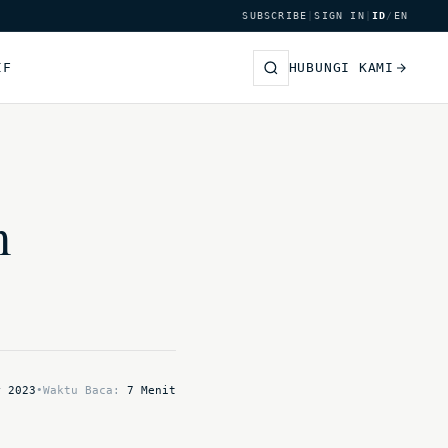
SUBSCRIBE
|
SIGN IN
|
ID
/
EN
IF
HUBUNGI KAMI
m
r 2023
•
Waktu Baca:
7 Menit