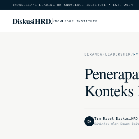
INDONESIA'S LEADING HR KNOWLEDGE INSTITUTE • EST. 2024
DiskusiHRD.
KNOWLEDGE INSTITUTE
BERANDA
/
LEADERSHIP
/
Nº
Penerap
Konteks 
Tim Riset DiskusiHRD
DH
Ditinjau oleh Dewan Edit