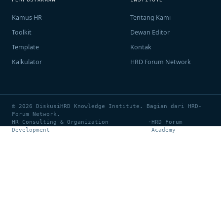
Kamus HR
Tentang Kami
Toolkit
Dewan Editor
Template
Kontak
Kalkulator
HRD Forum Network
© 2026 DiskusiHRD Knowledge Institute. Bagian dari HRD-
Forum Network.
HR Consulting & Organization
•
HRD Forum
Development
Academy