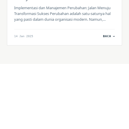
Implementasi dan Manajemen Perubahan: Jalan Menuju
Transformasi Sukses Perubahan adalah satu-satunya hal
yang pasti dalam dunia organisasi modern. Namun,
implementasi perubahan bukanlah tugas yang mudah.
Banyak organisasi gagal bukan karena rencana mereka
buruk, tetapi karena kurangnya strategi implementasi
14 Jan 2025
BACA →
yang efektif, ketidakmampuan mengelola resistensi, atau
minimnya evaluasi keberhasilan. Dalam artikel ini, kita
akan membahas strategi implementasi […]