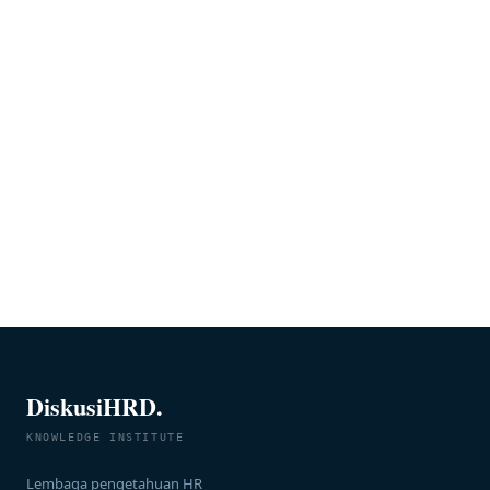
DiskusiHRD.
KNOWLEDGE INSTITUTE
Lembaga pengetahuan HR