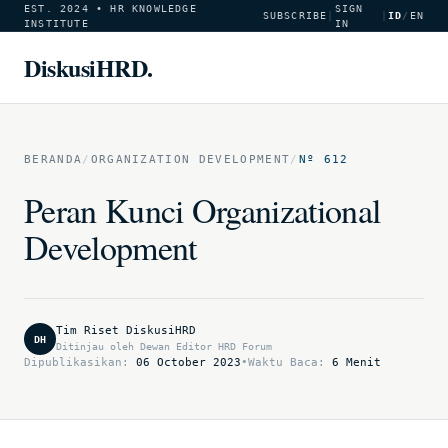
EST. 2024 • HR KNOWLEDGE
SIGN
SUBSCRIBE
|
|
ID
/
EN
INSTITUTE
IN
DiskusiHRD.
BERANDA
/
ORGANIZATION DEVELOPMENT
/
Nº 612
Peran Kunci Organizational
Development
Tim Riset DiskusiHRD
DH
Ditinjau oleh Dewan Editor HRD Forum
Dipublikasikan:
06 October 2023
•
Waktu Baca:
6 Menit