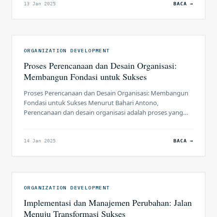
Analisis kebutuhan organisasi menjadi alat strategis yang
13 Jan 2025
BACA →
penting dalam mengidentifikasi area perbaikan, peluang
pertumbuhan, dan optimalisasi sumber daya. Artikel ini
akan mengupas metode analisis […]
ORGANIZATION DEVELOPMENT
Proses Perencanaan dan Desain Organisasi:
Membangun Fondasi untuk Sukses
Proses Perencanaan dan Desain Organisasi: Membangun
Fondasi untuk Sukses Menurut Bahari Antono,
Perencanaan dan desain organisasi adalah proses yang
sangat penting untuk memastikan sebuah perusahaan
mampu beradaptasi dengan perubahan dan tetap
kompetitif di pasar. Dalam artikel ini, kita akan
14 Jan 2025
BACA →
mengeksplorasi langkah-langkah perencanaan organisasi,
proses redesign struktur organisasi, serta alat dan teknik
yang mendukung proses ini. […]
ORGANIZATION DEVELOPMENT
Implementasi dan Manajemen Perubahan: Jalan
Menuju Transformasi Sukses