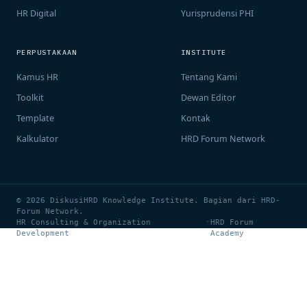
HR Digital
Yurisprudensi PHI
PERPUSTAKAAN
INSTITUTE
Kamus HR
Tentang Kami
Toolkit
Dewan Editor
Template
Kontak
Kalkulator
HRD Forum Network
© 2026 DiskusiHRD Knowledge Institute. Bagian dari HRD-
Forum Network.
HR Consulting & Organization
•
HRD Forum
Development
Academy