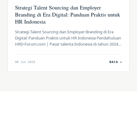
Strategi Talent Sourcing dan Employer
Branding di Era Digital: Panduan Praktis untuk
HR Indonesia
Strategi Talent Sourcing dan Employer Branding di Era
Digital: Panduan Praktis untuk HR Indonesia Pendahuluan
HRD-Forum.com | Pasar talenta Indonesia di tahun 2024
sedang mengalami transformasi yang sangat signifikan.
Data terbaru menunjukkan bahwa meskipun 67%
karyawan mendapatkan promosi jabatan, hampir 60%
08 Jun 2025
BACA →
profesional aktif mencari peluang kerja baru, dengan 44%
berencana eksplorasi dalam 12 bulan ke […]