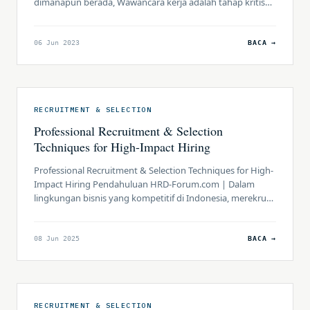
dimanapun berada, Wawancara kerja adalah tahap kritis
dalam proses perekrutan di mana calon kandidat memiliki
kesempatan untuk memperlihatkan kemampuan,
pengalaman, dan kepribadian mereka kepada calon
06 Jun 2023
BACA →
pemberi kerja. Dalam artikel ini, kami akan memberikan 10
strategi yang dapat membantu Anda menghadapi
wawancara […]
RECRUITMENT & SELECTION
Professional Recruitment & Selection
Techniques for High-Impact Hiring
Professional Recruitment & Selection Techniques for High-
Impact Hiring Pendahuluan HRD-Forum.com | Dalam
lingkungan bisnis yang kompetitif di Indonesia, merekrut
dan menyeleksi kandidat yang tepat adalah kunci untuk
membangun tim yang produktif dan mendukung tujuan
organisasi. Sebagai praktisi HR, HC, dan HRBP, menguasai
08 Jun 2025
BACA →
teknik rekrutmen dan seleksi profesional dapat
menghasilkan perekrutan yang berdampak tinggi (high-
impact hiring), […]
RECRUITMENT & SELECTION