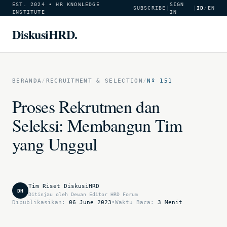
EST. 2024 • HR KNOWLEDGE
SIGN
SUBSCRIBE
|
|
ID
/
EN
INSTITUTE
IN
DiskusiHRD.
BERANDA
/
RECRUITMENT & SELECTION
/
Nº 151
Proses Rekrutmen dan
Seleksi: Membangun Tim
yang Unggul
Tim Riset DiskusiHRD
DH
Ditinjau oleh Dewan Editor HRD Forum
Dipublikasikan:
06 June 2023
•
Waktu Baca:
3 Menit