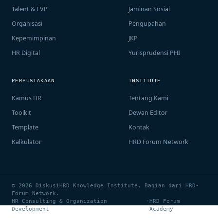
Talent & EVP
Jaminan Sosial
Organisasi
Pengupahan
Kepemimpinan
JKP
HR Digital
Yurisprudensi PHI
PERPUSTAKAAN
INSTITUTE
Kamus HR
Tentang Kami
Toolkit
Dewan Editor
Template
Kontak
Kalkulator
HRD Forum Network
© 2026 DiskusiHRD Knowledge Institute. Bagian dari HRD-
Forum Network.
HR Consulting & Organization
•
HRD Forum
Development
Academy