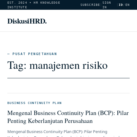
EST. 2024 • HR KNOWLEDGE
SIGN
SUBSCRIBE
|
|
ID
/
EN
INSTITUTE
IN
DiskusiHRD.
— PUSAT PENGETAHUAN
Tag:
manajemen risiko
BUSINESS CONTINUITY PLAN
Mengenal Business Continuity Plan (BCP): Pilar
Penting Keberlanjutan Perusahaan
Mengenal Business Continuity Plan (BCP): Pilar Penting