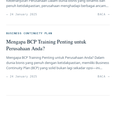
Keberlanjutan Perusahaan Dalam dunia bisnis yang dinamis dan
penuh ketidakpastian, perusahaan menghadapi berbagai ancaman
yang dapat mengganggu kelangsungan operasionalnya. Mulai
— 24 January 2025
BACA →
dari bencana alam, kebakaran, pandemi, hingga serangan siber,
semua ini berpotensi menghentikan aktivitas bisnis secara tiba-
tiba. Namun, dengan adanya Business Continuity Plan (BCP),
perusahaan dapat memitigasi risiko tersebut, […]
BUSINESS CONTINUITY PLAN
Mengapa BCP Training Penting untuk
Perusahaan Anda?
Mengapa BCP Training Penting untuk Perusahaan Anda? Dalam
dunia bisnis yang penuh dengan ketidakpastian, memiliki Business
Continuity Plan (BCP) yang solid bukan lagi sekadar opsi—ini
adalah kebutuhan. Sebagai praktisi HR, manajer risiko, atau
— 24 January 2025
BACA →
pemimpin perusahaan, Anda tentu memahami bahwa gangguan
operasional bisa datang kapan saja, baik dari bencana alam,
serangan siber, hingga pandemi global. Namun, […]