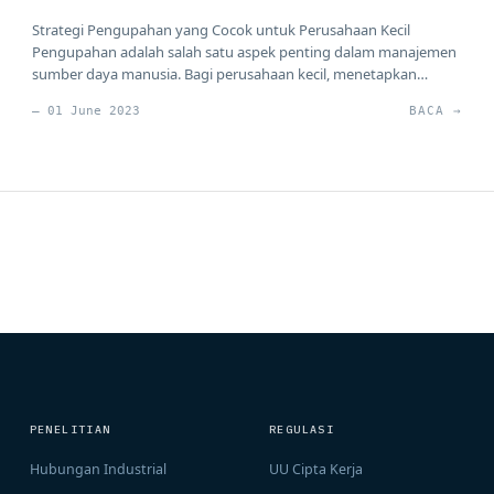
Strategi Pengupahan yang Cocok untuk Perusahaan Kecil
Pengupahan adalah salah satu aspek penting dalam manajemen
sumber daya manusia. Bagi perusahaan kecil, menetapkan
strategi pengupahan yang tepat sangat penting untuk
— 01 June 2023
BACA →
memastikan keseimbangan antara kebutuhan bisnis dan
kepuasan karyawan. Artikel ini akan menjelaskan beberapa
strategi pengupahan yang cocok untuk perusahaan kecil dan
bagaimana penerapannya dapat memberikan […]
PENELITIAN
REGULASI
Hubungan Industrial
UU Cipta Kerja