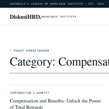
INDONESIA'S LEADING HR KNOWLEDGE INSTITUTE • EST. 2024
DiskusiHRD.
KNOWLEDGE INSTITUTE
— PUSAT PENGETAHUAN
Category:
Compensat
COMPENSATION & BENEFIT
Compensation and Benefits: Unlock the Power
of Total Rewards