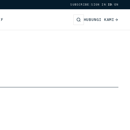
SUBSCRIBE
|
SIGN IN
|
ID
/
EN
IF
HUBUNGI KAMI