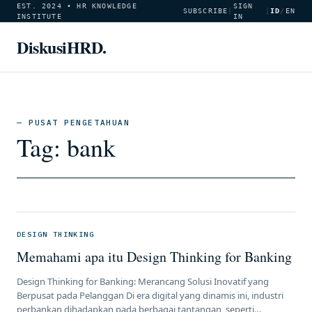
EST. 2024 • HR KNOWLEDGE
SIGN
SUBSCRIBE
|
|
ID
/
EN
INSTITUTE
IN
DiskusiHRD.
— PUSAT PENGETAHUAN
Tag:
bank
DESIGN THINKING
Memahami apa itu Design Thinking for Banking
Design Thinking for Banking: Merancang Solusi Inovatif yang
Berpusat pada Pelanggan Di era digital yang dinamis ini, industri
perbankan dihadapkan pada berbagai tantangan, seperti