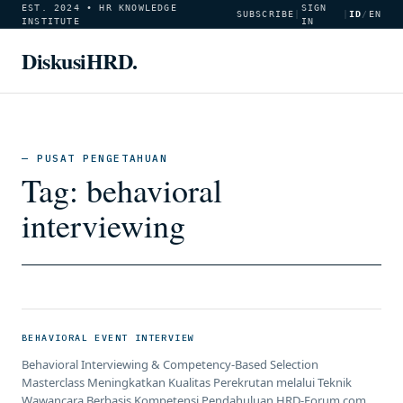
EST. 2024 • HR KNOWLEDGE
SIGN
SUBSCRIBE
|
|
ID
/
EN
INSTITUTE
IN
DiskusiHRD.
— PUSAT PENGETAHUAN
Tag:
behavioral
interviewing
BEHAVIORAL EVENT INTERVIEW
Behavioral Interviewing & Competency-Based Selection
Masterclass Meningkatkan Kualitas Perekrutan melalui Teknik
Wawancara Berbasis Kompetensi Pendahuluan HRD-Forum.com |