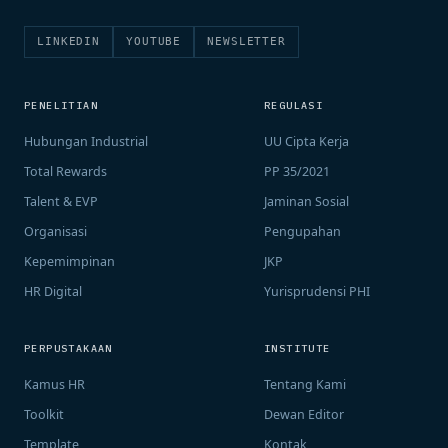
LINKEDIN
YOUTUBE
NEWSLETTER
PENELITIAN
REGULASI
Hubungan Industrial
UU Cipta Kerja
Total Rewards
PP 35/2021
Talent & EVP
Jaminan Sosial
Organisasi
Pengupahan
Kepemimpinan
JKP
HR Digital
Yurisprudensi PHI
PERPUSTAKAAN
INSTITUTE
Kamus HR
Tentang Kami
Toolkit
Dewan Editor
Template
Kontak