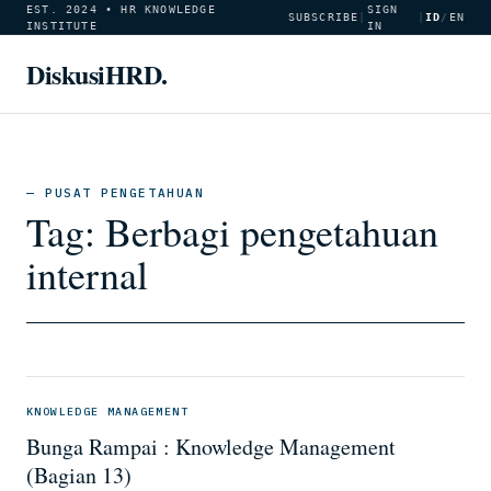
EST. 2024 • HR KNOWLEDGE
SIGN
SUBSCRIBE
|
|
ID
/
EN
INSTITUTE
IN
DiskusiHRD.
— PUSAT PENGETAHUAN
Tag:
Berbagi pengetahuan
internal
KNOWLEDGE MANAGEMENT
Bunga Rampai : Knowledge Management
(Bagian 13)