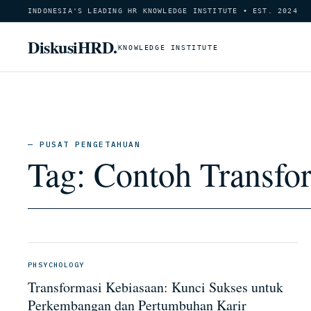
INDONESIA'S LEADING HR KNOWLEDGE INSTITUTE • EST. 2024
DiskusiHRD.
KNOWLEDGE INSTITUTE
— PUSAT PENGETAHUAN
Tag:
Contoh Transfo
PHSYCHOLOGY
Transformasi Kebiasaan: Kunci Sukses untuk
Perkembangan dan Pertumbuhan Karir