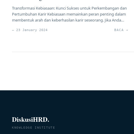
Transformasi Kebiasaan: Kunci Sukses untuk Perkembangan dan
Pertumbuhan Karir Kebiasaan memainkan peran penting dalam
membentuk arah dan keberhasilan karir seseorang. Jika Anda
merasa bahwa kebiasaan buruk Anda menghambat
— 23 January 2024
BACA →
perkembangan dan pertumbuhan karir, berikut adalah panduan
lengkap untuk mengubahnya menjadi kebiasaan baik yang
mendukung kemajuan profesional Anda. 1. Kenali Kebiasaan
Buruk Anda Langkah pertama dalam proses […]
DiskusiHRD.
KNOWLEDGE INSTITUTE