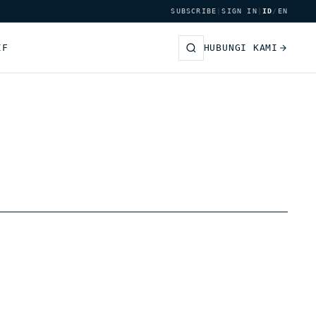
SUBSCRIBE
|
SIGN IN
|
ID
/
EN
IF
HUBUNGI KAMI