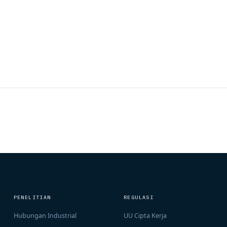
PENELITIAN
REGULASI
Hubungan Industrial
UU Cipta Kerja