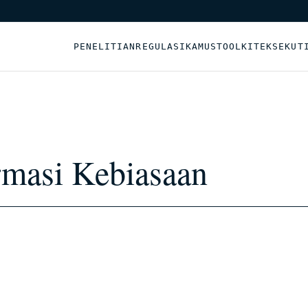
PENELITIAN
REGULASI
KAMUS
TOOLKIT
EKSEKUT
rmasi Kebiasaan