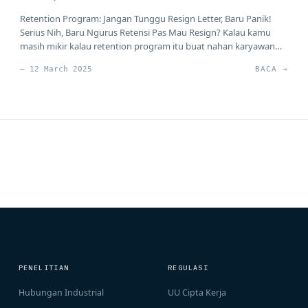
Retention Program: Jangan Tunggu Resign Letter, Baru Panik!
Serius Nih, Baru Ngurus Retensi Pas Mau Resign? Kalau kamu
masih mikir kalau retention program itu buat nahan karyawan
yang udah dapet offering dari tempat lain, kamu salah besar!
— 12 March 2025
BACA →
Serius deh, jangan sampai perusahaan kayak pemadam
kebakaran yang baru bergerak pas api udah membesar.
Retention itu bukan […]
PENELITIAN
REGULASI
Hubungan Industrial
UU Cipta Kerja