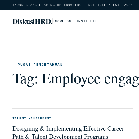
INDONESIA'S LEADING HR KNOWLEDGE INSTITUTE • EST. 2024
DiskusiHRD.
KNOWLEDGE INSTITUTE
— PUSAT PENGETAHUAN
Tag:
Employee enga
TALENT MANAGEMENT
Designing & Implementing Effective Career
Path & Talent Development Programs