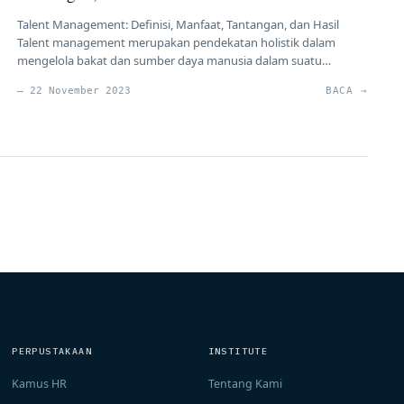
Talent Management: Definisi, Manfaat, Tantangan, dan Hasil
Talent management merupakan pendekatan holistik dalam
mengelola bakat dan sumber daya manusia dalam suatu
organisasi. Dalam era di mana sumber daya manusia menjadi
— 22 November 2023
BACA →
kunci keberhasilan, talent management menjadi aspek strategis
untuk memastikan organisasi memiliki individu yang berbakat,
berkualitas, dan berkomitmen. Artikel ini akan membahas
definisi, manfaat, tantangan, dan […]
PERPUSTAKAAN
INSTITUTE
Kamus HR
Tentang Kami