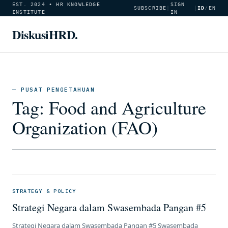
EST. 2024 • HR KNOWLEDGE
SIGN
SUBSCRIBE
|
|
ID
/
EN
INSTITUTE
IN
DiskusiHRD.
— PUSAT PENGETAHUAN
Tag:
Food and Agriculture
Organization (FAO)
STRATEGY & POLICY
Strategi Negara dalam Swasembada Pangan #5
Strategi Negara dalam Swasembada Pangan #5 Swasembada