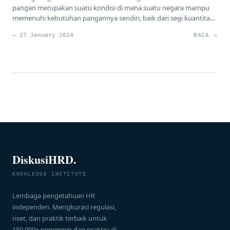
pangan merupakan suatu kondisi di mana suatu negara mampu
memenuhi kebutuhan pangannya sendiri, baik dari segi kuantitas,
kualitas, maupun keragaman. Dalam arti luas, swasembada
— 27 January 2024
BACA →
pangan juga mencakup aspek ketersediaan, akses, dan keamanan
pangan. Contoh Negara-Negara yang Telah Berhasil Mencapai
Swasembada Pangan Beberapa negara telah berhasil mencapai
swasembada pangan, […]
DiskusiHRD.
KNOWLEDGE INSTITUTE
Lembaga pengetahuan HR
independen. Mengkurasi regulasi,
riset, dan praktik terbaik untuk
150.000+ pemimpin dan praktisi di