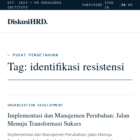
EST. 2024 • HR KNOWLEDGE
SIGN
SUBSCRIBE
|
|
ID
/
EN
INSTITUTE
IN
DiskusiHRD.
— PUSAT PENGETAHUAN
Tag:
identifikasi resistensi
ORGANIZATION DEVELOPMENT
Implementasi dan Manajemen Perubahan: Jalan
Menuju Transformasi Sukses
Implementasi dan Manajemen Perubahan: Jalan Menuju