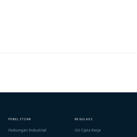
PENELITIAN
REGULASI
Hubungan Industrial
UU Cipta Kerja