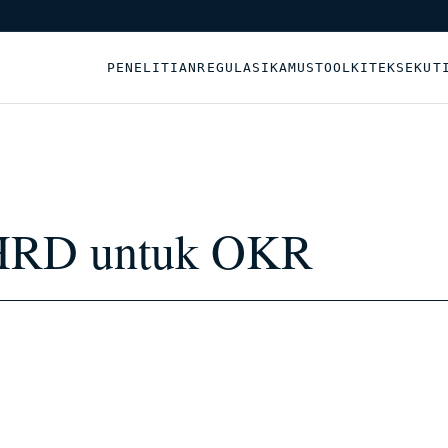
PENELITIAN
REGULASI
KAMUS
TOOLKIT
EKSEKUT
 HRD untuk OKR