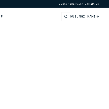
SUBSCRIBE
|
SIGN IN
|
ID
/
EN
IF
HUBUNGI KAMI