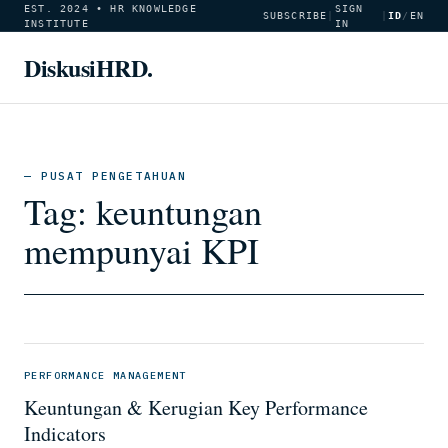
EST. 2024 • HR KNOWLEDGE
SIGN
SUBSCRIBE
|
|
ID
/
EN
INSTITUTE
IN
DiskusiHRD.
— PUSAT PENGETAHUAN
Tag:
keuntungan
mempunyai KPI
PERFORMANCE MANAGEMENT
Keuntungan & Kerugian Key Performance
Indicators