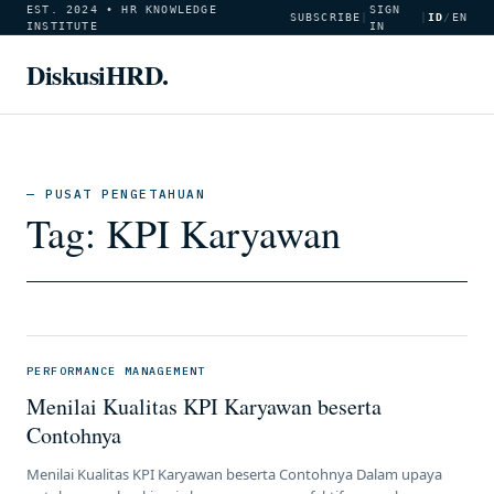
EST. 2024 • HR KNOWLEDGE
SIGN
SUBSCRIBE
|
|
ID
/
EN
INSTITUTE
IN
DiskusiHRD.
— PUSAT PENGETAHUAN
Tag:
KPI Karyawan
PERFORMANCE MANAGEMENT
Menilai Kualitas KPI Karyawan beserta
Contohnya
Menilai Kualitas KPI Karyawan beserta Contohnya Dalam upaya