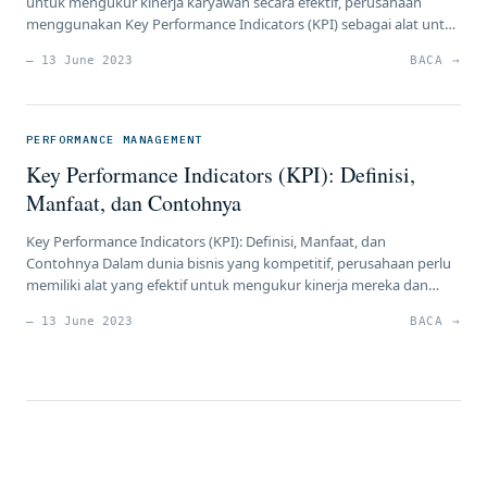
untuk mengukur kinerja karyawan secara efektif, perusahaan
menggunakan Key Performance Indicators (KPI) sebagai alat untuk
menetapkan tujuan yang spesifik dan mengukur pencapaian hasil.
— 13 June 2023
BACA →
Namun, penting bagi perusahaan untuk mengevaluasi kualitas KPI
yang digunakan agar dapat memberikan manfaat yang optimal.
Artikel ini akan membahas tentang bagaimana menilai kualitas […]
PERFORMANCE MANAGEMENT
Key Performance Indicators (KPI): Definisi,
Manfaat, dan Contohnya
Key Performance Indicators (KPI): Definisi, Manfaat, dan
Contohnya Dalam dunia bisnis yang kompetitif, perusahaan perlu
memiliki alat yang efektif untuk mengukur kinerja mereka dan
memantau pencapaian tujuan bisnis. Salah satu alat yang paling
— 13 June 2023
BACA →
umum digunakan adalah Key Performance Indicators (KPI). Artikel
ini akan menjelaskan definisi KPI, manfaatnya, serta memberikan
contoh-contoh KPI yang sering digunakan dalam […]