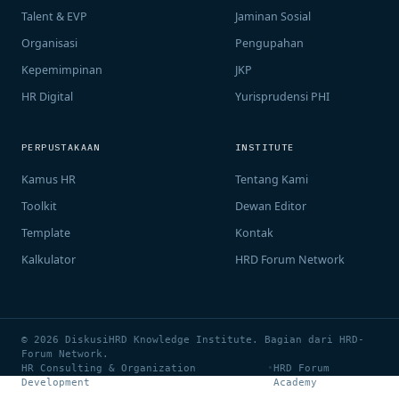
Talent & EVP
Jaminan Sosial
Organisasi
Pengupahan
Kepemimpinan
JKP
HR Digital
Yurisprudensi PHI
PERPUSTAKAAN
INSTITUTE
Kamus HR
Tentang Kami
Toolkit
Dewan Editor
Template
Kontak
Kalkulator
HRD Forum Network
© 2026 DiskusiHRD Knowledge Institute. Bagian dari HRD-
Forum Network.
HR Consulting & Organization
•
HRD Forum
Development
Academy