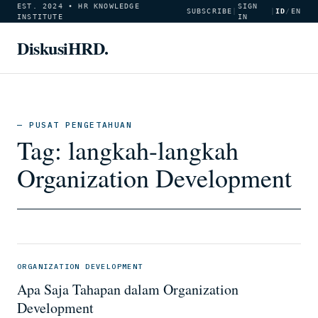
EST. 2024 • HR KNOWLEDGE
SIGN
SUBSCRIBE
|
|
ID
/
EN
INSTITUTE
IN
DiskusiHRD.
— PUSAT PENGETAHUAN
Tag:
langkah-langkah
Organization Development
ORGANIZATION DEVELOPMENT
Apa Saja Tahapan dalam Organization
Development