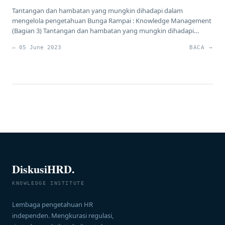
Tantangan dan hambatan yang mungkin dihadapi dalam
mengelola pengetahuan Bunga Rampai : Knowledge Management
(Bagian 3) Tantangan dan hambatan yang mungkin dihadapi
dalam mengelola pengetahuan adalah sebagai berikut : Resistensi
— 05 June 2023
BACA →
Perubahan Pengelolaan pengetahuan seringkali melibatkan
perubahan dalam budaya dan praktik kerja organisasi. Tantangan
utama adalah resistensi perubahan dari karyawan yang terbiasa
dengan cara kerja lama. […]
DiskusiHRD.
KNOWLEDGE INSTITUTE
Lembaga pengetahuan HR
independen. Mengkurasi regulasi,