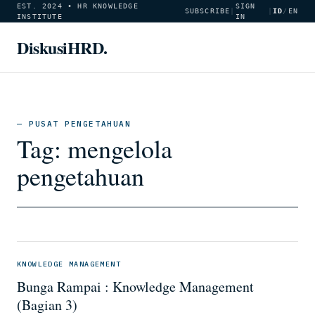
EST. 2024 • HR KNOWLEDGE
SIGN
SUBSCRIBE
|
|
ID
/
EN
INSTITUTE
IN
DiskusiHRD.
— PUSAT PENGETAHUAN
Tag:
mengelola
pengetahuan
KNOWLEDGE MANAGEMENT
Bunga Rampai : Knowledge Management
(Bagian 3)