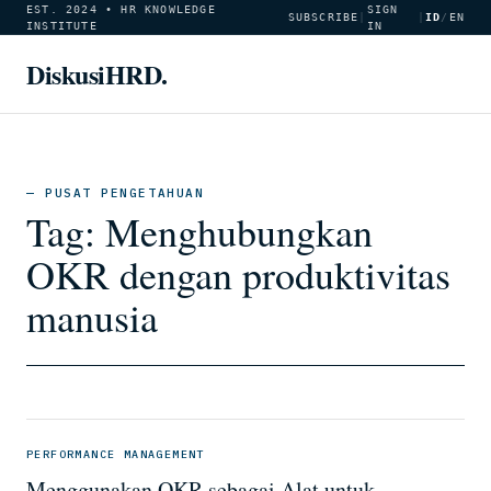
EST. 2024 • HR KNOWLEDGE
SIGN
SUBSCRIBE
|
|
ID
/
EN
INSTITUTE
IN
DiskusiHRD.
— PUSAT PENGETAHUAN
Tag:
Menghubungkan
OKR dengan produktivitas
manusia
PERFORMANCE MANAGEMENT
Menggunakan OKR sebagai Alat untuk