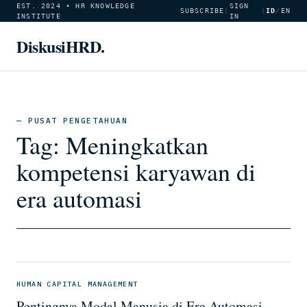
EST. 2024 • HR KNOWLEDGE
SIGN
SUBSCRIBE
|
|
ID
/
EN
INSTITUTE
IN
DiskusiHRD.
— PUSAT PENGETAHUAN
Tag:
Meningkatkan
kompetensi karyawan di
era automasi
HUMAN CAPITAL MANAGEMENT
Pentingnya Modal Manusia di Era Automasi