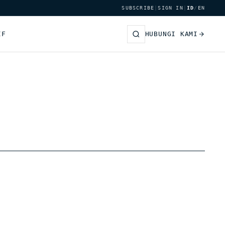
SUBSCRIBE
|
SIGN IN
|
ID
/
EN
IF
HUBUNGI KAMI