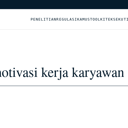
PENELITIAN
REGULASI
KAMUS
TOOLKIT
EKSEKUT
tivasi kerja karyawan