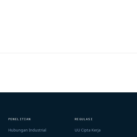
PENELITIAN
REGULASI
Hubungan Industrial
UU Cipta Kerja