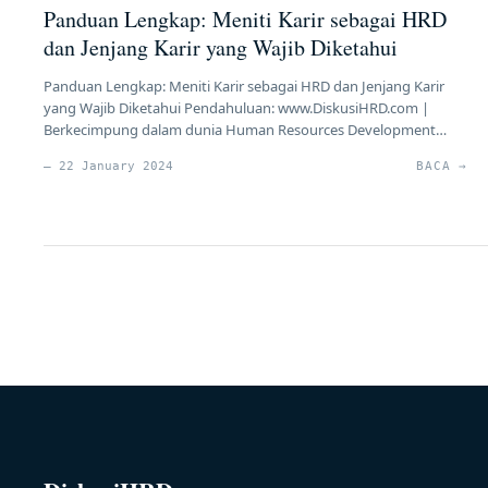
Panduan Lengkap: Meniti Karir sebagai HRD
dan Jenjang Karir yang Wajib Diketahui
Panduan Lengkap: Meniti Karir sebagai HRD dan Jenjang Karir
yang Wajib Diketahui Pendahuluan: www.DiskusiHRD.com |
Berkecimpung dalam dunia Human Resources Development
(HRD) adalah tantangan yang memikat, membutuhkan
— 22 January 2024
BACA →
keterampilan dan pengetahuan yang mendalam. Artikel ini
memberikan panduan komprehensif tentang cara menjadi
seorang HRD dan memahami jenjang karir yang penting untuk
ditempuh. Bagian 1: Menjadi Seorang HRD […]