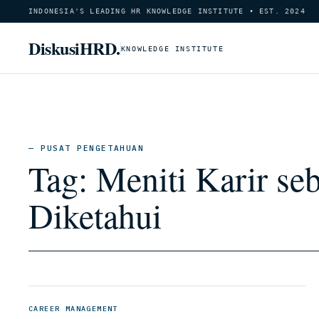
INDONESIA'S LEADING HR KNOWLEDGE INSTITUTE • EST. 2024
DiskusiHRD.
KNOWLEDGE INSTITUTE
— PUSAT PENGETAHUAN
Tag:
Meniti Karir se
Diketahui
CAREER MANAGEMENT