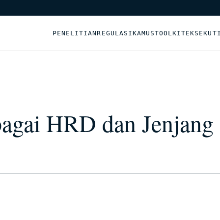
PENELITIAN
REGULASI
KAMUS
TOOLKIT
EKSEKUT
bagai HRD dan Jenjang 