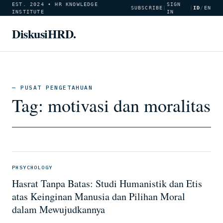
EST. 2024 • HR KNOWLEDGE
SIGN
SUBSCRIBE
|
|
ID
/
EN
INSTITUTE
IN
DiskusiHRD.
— PUSAT PENGETAHUAN
Tag:
motivasi dan moralitas
PHSYCHOLOGY
Hasrat Tanpa Batas: Studi Humanistik dan Etis
atas Keinginan Manusia dan Pilihan Moral
dalam Mewujudkannya