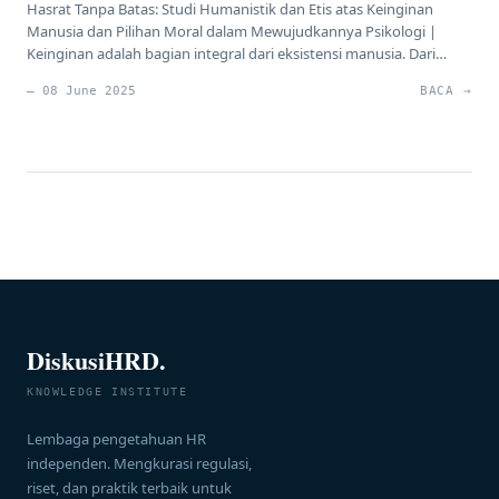
Hasrat Tanpa Batas: Studi Humanistik dan Etis atas Keinginan
Manusia dan Pilihan Moral dalam Mewujudkannya Psikologi |
Keinginan adalah bagian integral dari eksistensi manusia. Dari
kebutuhan dasar hingga ambisi tertinggi, manusia senantiasa
— 08 June 2025
BACA →
terdorong untuk mencapai sesuatu yang lebih baik bagi dirinya
dan orang-orang yang dicintainya. Artikel ini membahas secara
ilmiah sifat keinginan manusia yang tampaknya […]
DiskusiHRD.
KNOWLEDGE INSTITUTE
Lembaga pengetahuan HR
independen. Mengkurasi regulasi,
riset, dan praktik terbaik untuk