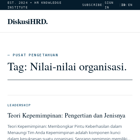
EST. 2024 • HR KNOWLEDGE
SIGN
SUBSCRIBE
|
|
ID
/
EN
INSTITUTE
IN
DiskusiHRD.
— PUSAT PENGETAHUAN
Tag:
Nilai-nilai organisasi.
LEADERSHIP
Teori Kepemimpinan: Pengertian dan Jenisnya
Teori Kepemimpinan: Membongkar Pintu Keberhasilan dalam
Menaungi Tim Anda Kepemimpinan adalah komponen kunci
dalam kesuksesan suatu organisasi. Seorang pemimpin memiliki