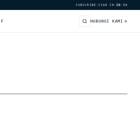
SUBSCRIBE
|
SIGN IN
|
ID
/
EN
IF
HUBUNGI KAMI