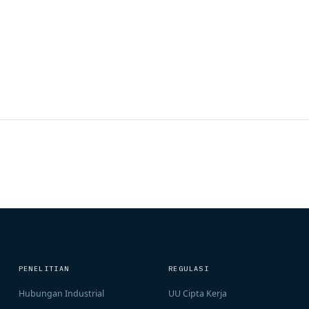
PENELITIAN
REGULASI
Hubungan Industrial
UU Cipta Kerja