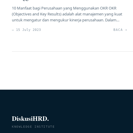
10 Manfaat bagi Perusahaan yang Menggunakan OKR OKR
(Objectives and Key Results) adalah alat manajemen yang kuat
untuk mengatur dan mengukur kinerja perusahaan. Dalam
artikel ini, kita akan membahas sejarah singkat OKR, definisi OKR,
— 15 July 2023
BACA →
dan 10 manfaat yang signifikan bagi perusahaan yang
menerapkan OKR. Kami juga ingin menyampaikan bahwa HRD
Forum merupakan konsultan HR yang […]
DiskusiHRD.
KNOWLEDGE INSTITUTE