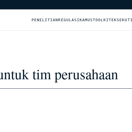
PENELITIAN
REGULASI
KAMUS
TOOLKIT
EKSEKUT
untuk tim perusahaan