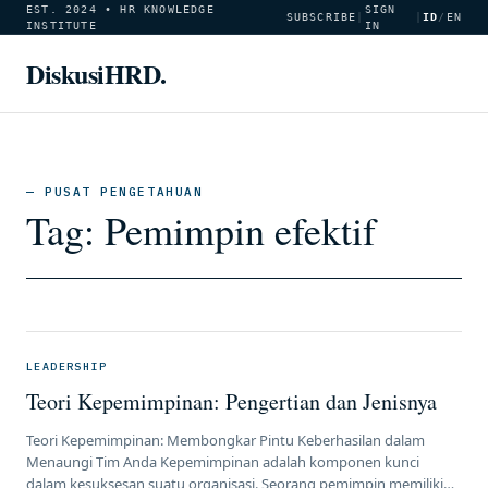
EST. 2024 • HR KNOWLEDGE
SIGN
SUBSCRIBE
|
|
ID
/
EN
INSTITUTE
IN
DiskusiHRD.
— PUSAT PENGETAHUAN
Tag:
Pemimpin efektif
LEADERSHIP
Teori Kepemimpinan: Pengertian dan Jenisnya
Teori Kepemimpinan: Membongkar Pintu Keberhasilan dalam
Menaungi Tim Anda Kepemimpinan adalah komponen kunci
dalam kesuksesan suatu organisasi. Seorang pemimpin memiliki