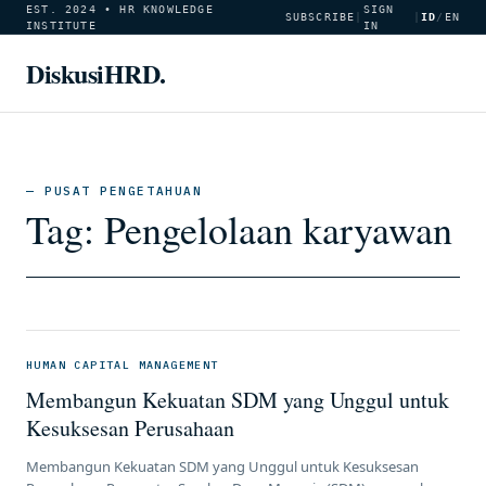
EST. 2024 • HR KNOWLEDGE
SIGN
SUBSCRIBE
|
|
ID
/
EN
INSTITUTE
IN
DiskusiHRD.
— PUSAT PENGETAHUAN
Tag:
Pengelolaan karyawan
HUMAN CAPITAL MANAGEMENT
Membangun Kekuatan SDM yang Unggul untuk
Kesuksesan Perusahaan
Membangun Kekuatan SDM yang Unggul untuk Kesuksesan