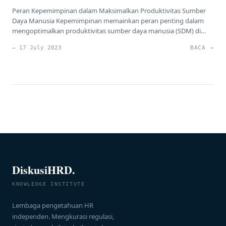
Peran Kepemimpinan dalam Maksimalkan Produktivitas Sumber
Daya Manusia Kepemimpinan memainkan peran penting dalam
mengoptimalkan produktivitas sumber daya manusia (SDM) di
dalam suatu organisasi. Dalam konteks ini, kepemimpinan
— 17 July 2023
BACA →
mencakup serangkaian kompetensi dan kualitas yang
mempengaruhi cara seorang pemimpin mengarahkan,
memotivasi, dan mengembangkan timnya. Dalam artikel ini, kita
akan membahas definisi kepemimpinan, manfaatnya dalam
meningkatkan produktivitas SDM, […]
DiskusiHRD.
KNOWLEDGE INSTITUTE
Lembaga pengetahuan HR
independen. Mengkurasi regulasi,