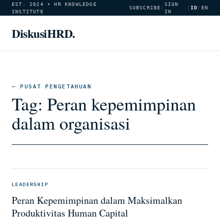
EST. 2024 • HR KNOWLEDGE
SIGN
SUBSCRIBE
|
|
ID
/
EN
INSTITUTE
IN
DiskusiHRD.
— PUSAT PENGETAHUAN
Tag:
Peran kepemimpinan
dalam organisasi
LEADERSHIP
Peran Kepemimpinan dalam Maksimalkan
Produktivitas Human Capital