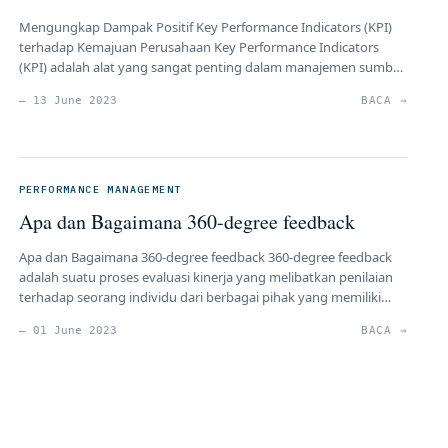
Mengungkap Dampak Positif Key Performance Indicators (KPI)
terhadap Kemajuan Perusahaan Key Performance Indicators
(KPI) adalah alat yang sangat penting dalam manajemen sumber
daya manusia (SDM) yang digunakan oleh perusahaan untuk
— 13 June 2023
BACA →
mengukur dan mengevaluasi kinerja individu, tim, dan organisasi
secara keseluruhan. Dalam artikel ini, kami akan membahas
dampak positif KPI terhadap kemajuan perusahaan dan
mengapa implementasi […]
PERFORMANCE MANAGEMENT
Apa dan Bagaimana 360-degree feedback
Apa dan Bagaimana 360-degree feedback 360-degree feedback
adalah suatu proses evaluasi kinerja yang melibatkan penilaian
terhadap seorang individu dari berbagai pihak yang memiliki
hubungan kerja dengannya. Konsep “360-degree” merujuk pada
— 01 June 2023
BACA →
fakta bahwa penilaian tidak hanya dilakukan oleh atasan
langsung, tetapi juga melibatkan rekan kerja sebaya, bawahan,
dan pihak lain yang terlibat dalam interaksi kerja dengan […]