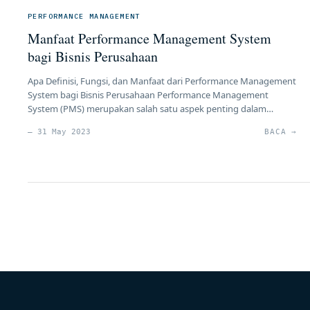
PERFORMANCE MANAGEMENT
Manfaat Performance Management System
bagi Bisnis Perusahaan
Apa Definisi, Fungsi, dan Manfaat dari Performance Management
System bagi Bisnis Perusahaan Performance Management
System (PMS) merupakan salah satu aspek penting dalam
manajemen sumber daya manusia (HR) yang membantu
— 31 May 2023
BACA →
perusahaan dalam mengukur, mengelola, dan meningkatkan
kinerja individu, tim, dan organisasi secara keseluruhan. PMS
berfungsi sebagai kerangka kerja yang sistematis untuk
mengatur tujuan, mengidentifikasi kinerja yang […]