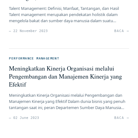
Talent Management: Definisi, Manfaat, Tantangan, dan Hasil
Talent management merupakan pendekatan holistik dalam
mengelola bakat dan sumber daya manusia dalam suatu
organisasi. Dalam era di mana sumber daya manusia menjadi
— 22 November 2023
BACA →
kunci keberhasilan, talent management menjadi aspek strategis
untuk memastikan organisasi memiliki individu yang berbakat,
berkualitas, dan berkomitmen. Artikel ini akan membahas
definisi, manfaat, tantangan, dan […]
PERFORMANCE MANAGEMENT
Meningkatkan Kinerja Organisasi melalui
Pengembangan dan Manajemen Kinerja yang
Efektif
Meningkatkan Kinerja Organisasi melalui Pengembangan dan
Manajemen Kinerja yang Efektif Dalam dunia bisnis yang penuh
tantangan saat ini, peran Departemen Sumber Daya Manusia
(SDM) sangat penting dalam membantu organisasi mencapai
— 02 June 2023
BACA →
kinerja yang unggul. Artikel ini akan membahas topik terkait
Pengembangan Organisasi, Pengembangan SDM, dan
Manajemen Kinerja yang efektif untuk memperkuat kinerja