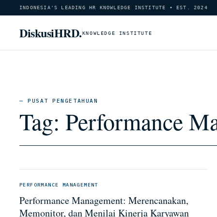
INDONESIA'S LEADING HR KNOWLEDGE INSTITUTE • EST. 2024
DiskusiHRD.
KNOWLEDGE INSTITUTE
— PUSAT PENGETAHUAN
Tag:
Performance M
PERFORMANCE MANAGEMENT
Performance Management: Merencanakan,
Memonitor, dan Menilai Kinerja Karyawan