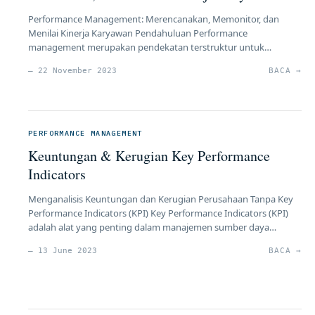
Performance Management: Merencanakan, Memonitor, dan
Menilai Kinerja Karyawan Pendahuluan Performance
management merupakan pendekatan terstruktur untuk
mengelola kinerja karyawan dengan tujuan mencapai sasaran
— 22 November 2023
BACA →
organisasi. Proses ini melibatkan tahap-tahap penting seperti
performance planning & commitment, performance coaching &
monitoring, performance appraisal, dan performance review.
Artikel ini akan membahas secara terperinci setiap tahapan
tersebut dalam konteks manajemen kinerja. […]
PERFORMANCE MANAGEMENT
Keuntungan & Kerugian Key Performance
Indicators
Menganalisis Keuntungan dan Kerugian Perusahaan Tanpa Key
Performance Indicators (KPI) Key Performance Indicators (KPI)
adalah alat yang penting dalam manajemen sumber daya
manusia (SDM) yang membantu perusahaan mengukur kinerja
— 13 June 2023
BACA →
individu, tim, dan organisasi secara keseluruhan. Namun, ada
situasi di mana perusahaan mungkin tidak memiliki atau
mengabaikan penggunaan KPI. Artikel ini akan menganalisis
keuntungan dan kerugian […]