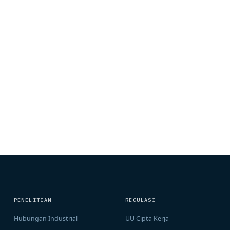
PENELITIAN
REGULASI
Hubungan Industrial
UU Cipta Kerja