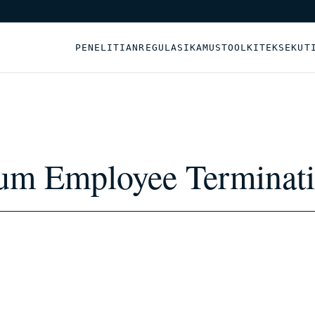
PENELITIAN
REGULASI
KAMUS
TOOLKIT
EKSEKUT
lum Employee Terminat