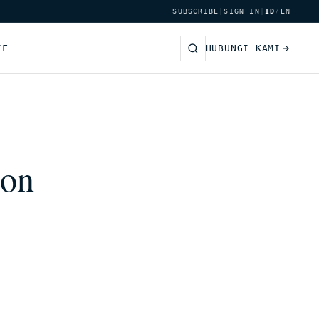
SUBSCRIBE
|
SIGN IN
|
ID
/
EN
IF
HUBUNGI KAMI
ion