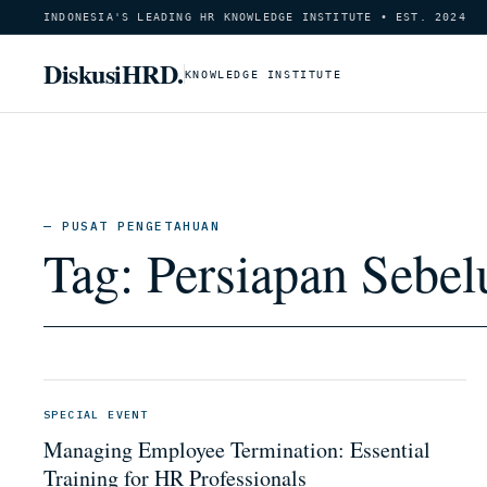
INDONESIA'S LEADING HR KNOWLEDGE INSTITUTE • EST. 2024
DiskusiHRD.
KNOWLEDGE INSTITUTE
— PUSAT PENGETAHUAN
Tag:
Persiapan Sebe
SPECIAL EVENT
Managing Employee Termination: Essential
Training for HR Professionals