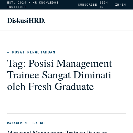
EST. 2024 • HR KNOWLEDGE
SIGN
SUBSCRIBE
|
|
ID
/
EN
INSTITUTE
IN
DiskusiHRD.
— PUSAT PENGETAHUAN
Tag:
Posisi Management
Trainee Sangat Diminati
oleh Fresh Graduate
MANAGEMENT TRAINEE
Mengenal Management Trainee: Program