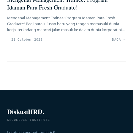
Idaman Para Fresh Graduate!
Mengenal Management Trainee: Program Idaman Para Fresh
Graduate! Bagi para lulusan baru yang tengah memasuki dunia
kerja, terkadang mencari jalan masuk ke dalam dunia korporat bisa
menjadi tantangan tersendiri. Sebagian besar perusahaan
— 21 October 2023
BACA →
menuntut pengalaman kerja yang nyata, tetapi tentu saja, sebagai
fresh graduate, Anda belum memiliki pengalaman tersebut. Nah, di
sinilah program Management Trainee hadir […]
DiskusiHRD.
KNOWLEDGE INSTITUTE
Lembaga pengetahuan HR