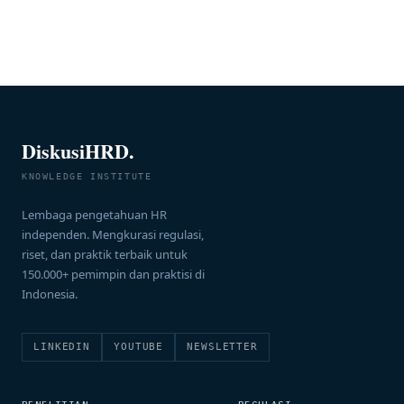
untuk menciptakan tim […]
DiskusiHRD.
KNOWLEDGE INSTITUTE
Lembaga pengetahuan HR
independen. Mengkurasi regulasi,
riset, dan praktik terbaik untuk
150.000+ pemimpin dan praktisi di
Indonesia.
LINKEDIN
YOUTUBE
NEWSLETTER