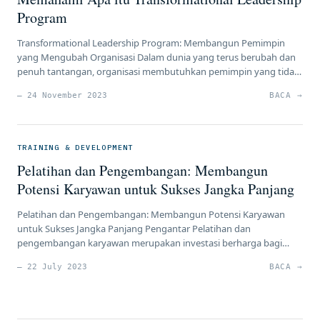
Program
Transformational Leadership Program: Membangun Pemimpin
yang Mengubah Organisasi Dalam dunia yang terus berubah dan
penuh tantangan, organisasi membutuhkan pemimpin yang tidak
hanya dapat mengarahkan dan mengelola, tetapi juga dapat
— 24 November 2023
BACA →
menginspirasi, memotivasi, dan memberdayakan orang-orang di
sekitarnya untuk mencapai tujuan bersama. Pemimpin
transformasional adalah jenis pemimpin yang mampu membawa
perubahan positif dan signifikan dalam organisasi mereka. […]
TRAINING & DEVELOPMENT
Pelatihan dan Pengembangan: Membangun
Potensi Karyawan untuk Sukses Jangka Panjang
Pelatihan dan Pengembangan: Membangun Potensi Karyawan
untuk Sukses Jangka Panjang Pengantar Pelatihan dan
pengembangan karyawan merupakan investasi berharga bagi
perusahaan yang ingin mencapai keunggulan kompetitif. Artikel ini
— 22 July 2023
BACA →
akan mengulas pentingnya pelatihan dan pengembangan dalam
meningkatkan kualitas karyawan, menyediakan materi dan
metode pelatihan yang efektif, pengembangan keterampilan,
program pengembangan kepemimpinan, serta perencanaan karir