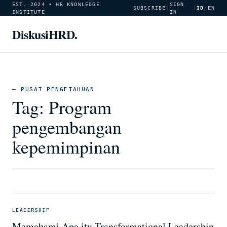
EST. 2024 • HR KNOWLEDGE
SIGN
SUBSCRIBE
|
|
ID
/
EN
INSTITUTE
IN
DiskusiHRD.
— PUSAT PENGETAHUAN
Tag:
Program
pengembangan
kepemimpinan
LEADERSHIP
Memahami Apa itu Transformational Leadership