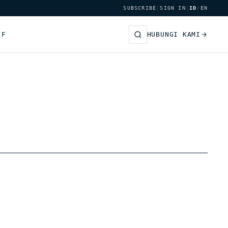
SUBSCRIBE
|
SIGN IN
|
ID
/
EN
IF
HUBUNGI KAMI