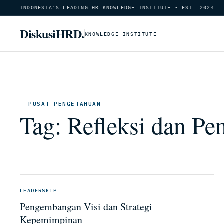
INDONESIA'S LEADING HR KNOWLEDGE INSTITUTE • EST. 2024
DiskusiHRD.
KNOWLEDGE INSTITUTE
— PUSAT PENGETAHUAN
Tag:
Refleksi dan Pe
LEADERSHIP
Pengembangan Visi dan Strategi
Kepemimpinan