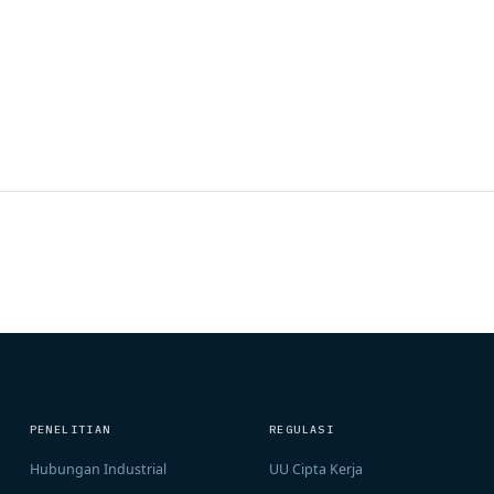
PENELITIAN
REGULASI
Hubungan Industrial
UU Cipta Kerja