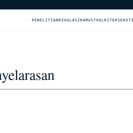
PENELITIAN
REGULASI
KAMUS
TOOLKIT
EKSEKUT
nyelarasan