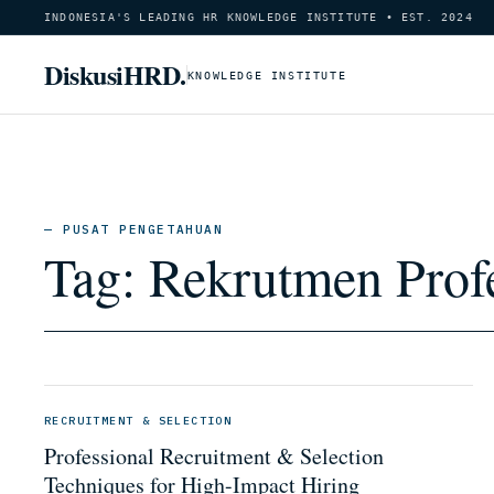
INDONESIA'S LEADING HR KNOWLEDGE INSTITUTE • EST. 2024
DiskusiHRD.
KNOWLEDGE INSTITUTE
— PUSAT PENGETAHUAN
Tag:
Rekrutmen Prof
RECRUITMENT & SELECTION
Professional Recruitment & Selection
Techniques for High-Impact Hiring