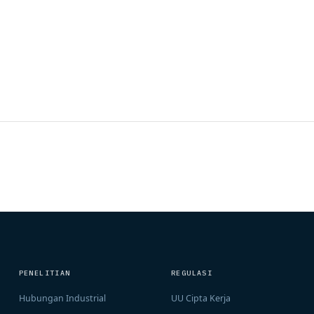
PENELITIAN
REGULASI
Hubungan Industrial
UU Cipta Kerja