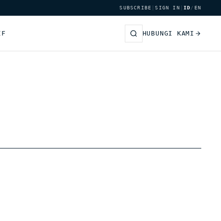
SUBSCRIBE
|
SIGN IN
|
ID
/
EN
IF
HUBUNGI KAMI