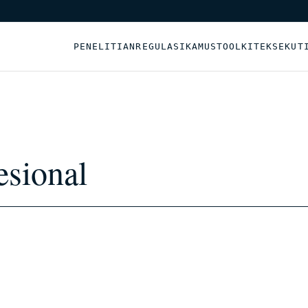
PENELITIAN
REGULASI
KAMUS
TOOLKIT
EKSEKUT
esional