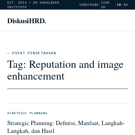
EST. 2024 • HR KNOWLEDGE
SIGN
SUBSCRIBE
|
|
ID
/
EN
INSTITUTE
IN
DiskusiHRD.
— PUSAT PENGETAHUAN
Tag:
Reputation and image
enhancement
STRATEGIC PLANNING
Strategic Planning: Definisi, Manfaat, Langkah-
Langkah, dan Hasil