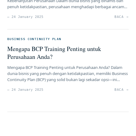
Keberlanjutan Perusahaan Dalam dunia bisnis yang dinamis dan
penuh ketidakpastian, perusahaan menghadapi berbagai ancaman
yang dapat mengganggu kelangsungan operasionalnya. Mulai
— 24 January 2025
BACA →
dari bencana alam, kebakaran, pandemi, hingga serangan siber,
semua ini berpotensi menghentikan aktivitas bisnis secara tiba-
tiba. Namun, dengan adanya Business Continuity Plan (BCP),
perusahaan dapat memitigasi risiko tersebut, […]
BUSINESS CONTINUITY PLAN
Mengapa BCP Training Penting untuk
Perusahaan Anda?
Mengapa BCP Training Penting untuk Perusahaan Anda? Dalam
dunia bisnis yang penuh dengan ketidakpastian, memiliki Business
Continuity Plan (BCP) yang solid bukan lagi sekadar opsi—ini
adalah kebutuhan. Sebagai praktisi HR, manajer risiko, atau
— 24 January 2025
BACA →
pemimpin perusahaan, Anda tentu memahami bahwa gangguan
operasional bisa datang kapan saja, baik dari bencana alam,
serangan siber, hingga pandemi global. Namun, […]