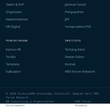
Talent & EVP
Jaminan Sosial
Organisasi
Pengupahan
Kepemimpinan
JKP
HR Digital
Yurisprudensi PHI
PERPUSTAKAAN
INSTITUTE
Kamus HR
Tentang Kami
Toolkit
Dewan Editor
Template
Kontak
Kalkulator
HRD Forum Network
© 2026 DiskusiHRD Knowledge Institute. Bagian dari HRD-
Forum Network.
HR Consulting & Organization
•
HRD Forum
Development
Academy