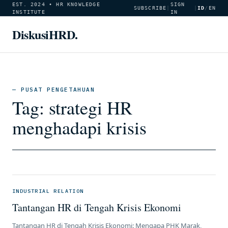
EST. 2024 • HR KNOWLEDGE
SIGN
SUBSCRIBE
|
|
ID
/
EN
INSTITUTE
IN
DiskusiHRD.
— PUSAT PENGETAHUAN
Tag:
strategi HR
menghadapi krisis
INDUSTRIAL RELATION
Tantangan HR di Tengah Krisis Ekonomi
Tantangan HR di Tengah Krisis Ekonomi: Mengapa PHK Marak,