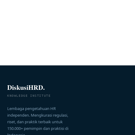
DiskusiHRD.
KNOWLEDGE INSTITUTE
Lembaga pengetahuan HR
independen. Mengkurasi regulasi,
riset, dan praktik terbaik untuk
150.000+ pemimpin dan praktisi di