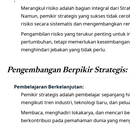
:
Merangkul risiko adalah bagian integral dari Stra
Namun, pemikir strategis yang sukses tidak cero
risiko secara sistematis dan mengembangkan ren
Pengambilan risiko yang terukur penting untuk i
pertumbuhan, tetapi memerlukan keseimbangan h
menghindari jebakan yang tidak perlu.
Pengembangan Berpikir Strategis:
Pembelajaran Berkelanjutan:
Pemikir strategis adalah pembelajar sepanjang h
mengikuti tren industri, teknologi baru, dan pel
Membaca, menghadiri lokakarya, dan mencari ber
berkontribusi pada pemahaman dunia yang meny