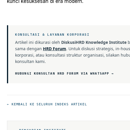
kunci kesuksesan di era modern.
KONSULTASI & LAYANAN KORPORASI
Artikel ini dikurasi oleh
DiskusiHRD Knowledge Institute
b
sama dengan
HRD Forum
. Untuk diskusi strategis, in-hou
korporasi, atau konsultasi struktur organisasi, silakan hub
konsultan kami.
HUBUNGI KONSULTAN HRD FORUM VIA WHATSAPP →
← KEMBALI KE SELURUH INDEKS ARTIKEL