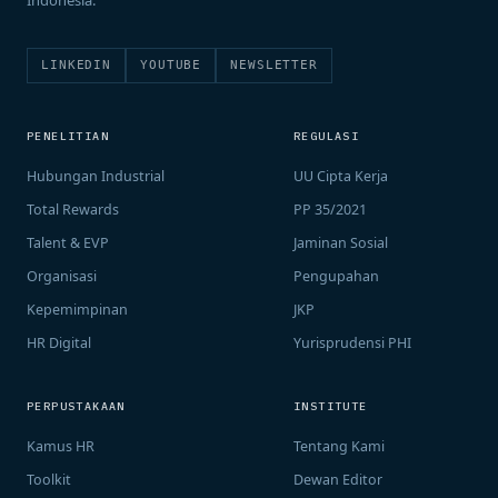
Indonesia.
LINKEDIN
YOUTUBE
NEWSLETTER
PENELITIAN
REGULASI
Hubungan Industrial
UU Cipta Kerja
Total Rewards
PP 35/2021
Talent & EVP
Jaminan Sosial
Organisasi
Pengupahan
Kepemimpinan
JKP
HR Digital
Yurisprudensi PHI
PERPUSTAKAAN
INSTITUTE
Kamus HR
Tentang Kami
Toolkit
Dewan Editor