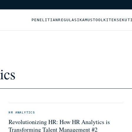
PENELITIAN
REGULASI
KAMUS
TOOLKIT
EKSEKUT
ics
HR ANALYTICS
Revolutionizing HR: How HR Analytics is
Transforming Talent Management #2