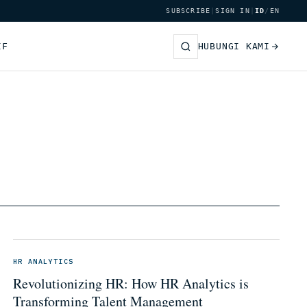
SUBSCRIBE
|
SIGN IN
|
ID
/
EN
IF
HUBUNGI KAMI
HR ANALYTICS
Revolutionizing HR: How HR Analytics is
Transforming Talent Management