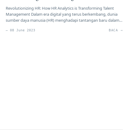
Revolutionizing HR: How HR Analytics is Transforming Talent
Management Dalam era digital yang terus berkembang, dunia
sumber daya manusia (HR) menghadapi tantangan baru dalam
mengelola tenaga kerja yang semakin kompleks dan beragam.
— 08 June 2023
BACA →
Dalam menghadapi perubahan ini, HR Analytics telah muncul
sebagai alat yang inovatif dan efektif untuk mengoptimalkan
manajemen talenta. Dalam artikel ini, kita akan […]