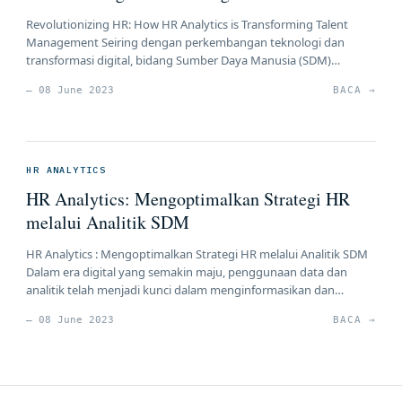
Revolutionizing HR: How HR Analytics is Transforming Talent
Management Seiring dengan perkembangan teknologi dan
transformasi digital, bidang Sumber Daya Manusia (SDM)
mengalami evolusi yang signifikan. Salah satu perubahan
— 08 June 2023
BACA →
penting yang terjadi adalah penggunaan HR Analytics dalam
pengelolaan talenta. HR Analytics, juga dikenal sebagai People
Analytics, adalah praktik menggunakan data dan analitik untuk
mengambil keputusan yang […]
HR ANALYTICS
HR Analytics: Mengoptimalkan Strategi HR
melalui Analitik SDM
HR Analytics : Mengoptimalkan Strategi HR melalui Analitik SDM
Dalam era digital yang semakin maju, penggunaan data dan
analitik telah menjadi kunci dalam menginformasikan dan
membentuk strategi bisnis. Begitu juga dalam bidang Sumber
— 08 June 2023
BACA →
Daya Manusia (SDM), HR Analytics telah menjadi alat yang
penting dalam mengoptimalkan strategi HR. Dalam artikel ini,
kita akan menjelajahi konsep HR […]