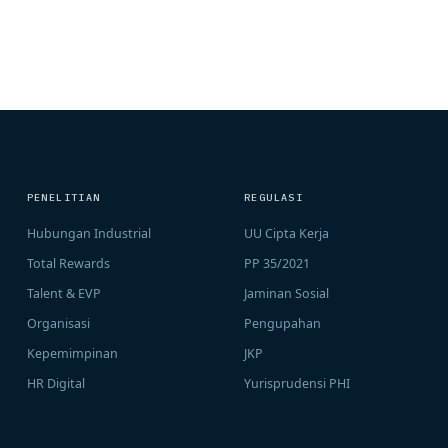
PENELITIAN
REGULASI
Hubungan Industrial
UU Cipta Kerja
Total Rewards
PP 35/2021
Talent & EVP
Jaminan Sosial
Organisasi
Pengupahan
Kepemimpinan
JKP
HR Digital
Yurisprudensi PHI