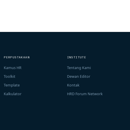
PERPUSTAKAAN
INSTITUTE
Kamus HR
Tentang Kami
Toolkit
Dewan Editor
Template
Kontak
Kalkulator
HRD Forum Network