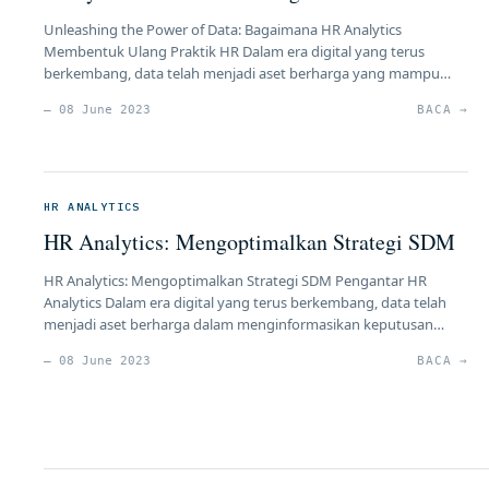
Unleashing the Power of Data: Bagaimana HR Analytics
Membentuk Ulang Praktik HR Dalam era digital yang terus
berkembang, data telah menjadi aset berharga yang mampu
mengubah cara kita mengelola Sumber Daya Manusia (SDM).
— 08 June 2023
BACA →
Dalam konteks ini, HR Analytics telah muncul sebagai alat yang
sangat penting dalam membentuk kembali praktik-praktik SDM
tradisional. Dalam artikel ini, kita […]
HR ANALYTICS
HR Analytics: Mengoptimalkan Strategi SDM
HR Analytics: Mengoptimalkan Strategi SDM Pengantar HR
Analytics Dalam era digital yang terus berkembang, data telah
menjadi aset berharga dalam menginformasikan keputusan
bisnis. Dalam konteks Sumber Daya Manusia (SDM), HR Analytics
— 08 June 2023
BACA →
telah menjadi alat yang penting untuk mengoptimalkan strategi
SDM. Dalam artikel ini, kami akan menjelajahi pengertian HR
Analytics, manfaatnya bagi organisasi, jenis-jenis analitik yang […]