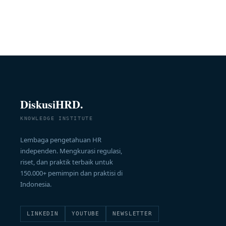
DiskusiHRD.
KNOWLEDGE INSTITUTE
Lembaga pengetahuan HR
independen. Mengkurasi regulasi,
riset, dan praktik terbaik untuk
150.000+ pemimpin dan praktisi di
Indonesia.
LINKEDIN
YOUTUBE
NEWSLETTER