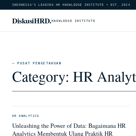
INDONESIA'S LEADING HR KNOWLEDGE INSTITUTE • EST. 2024
DiskusiHRD.
KNOWLEDGE INSTITUTE
— PUSAT PENGETAHUAN
Category:
HR Analyt
HR ANALYTICS
Unleashing the Power of Data: Bagaimana HR
Analytics Membentuk Ulang Praktik HR