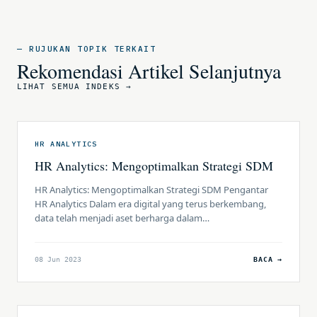
— RUJUKAN TOPIK TERKAIT
Rekomendasi Artikel Selanjutnya
LIHAT SEMUA INDEKS →
HR ANALYTICS
HR Analytics: Mengoptimalkan Strategi SDM
HR Analytics: Mengoptimalkan Strategi SDM Pengantar
HR Analytics Dalam era digital yang terus berkembang,
data telah menjadi aset berharga dalam
menginformasikan keputusan bisnis. Dalam konteks
Sumber Daya Manusia (SDM), HR Analytics telah menjadi
alat yang penting untuk mengoptimalkan strategi SDM.
08 Jun 2023
BACA →
Dalam artikel ini, kami akan menjelajahi pengertian HR
Analytics, manfaatnya bagi organisasi, jenis-jenis analitik
yang […]