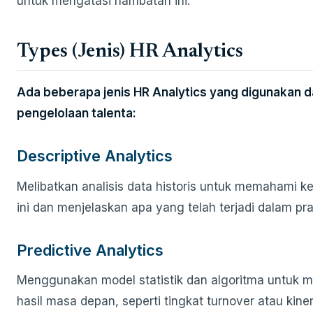
untuk mengatasi hambatan ini.
Types (Jenis) HR Analytics
Ada beberapa jenis HR Analytics yang digunakan 
pengelolaan talenta:
Descriptive Analytics
Melibatkan analisis data historis untuk memahami k
ini dan menjelaskan apa yang telah terjadi dalam pra
Predictive Analytics
Menggunakan model statistik dan algoritma untuk 
hasil masa depan, seperti tingkat turnover atau kine