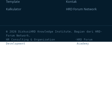
Template
Kontak
Kalkulator
HRD Forum Network
© 2026 DiskusiHRD Knowledge Institute. Bagian dari HRD-
Forum Network.
HR Consulting & Organization
•
HRD Forum
Development
Academy