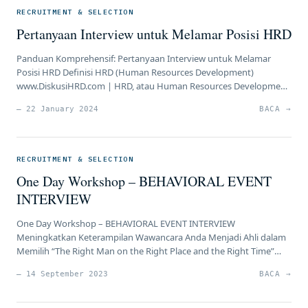
menjalani […]
RECRUITMENT & SELECTION
Pertanyaan Interview untuk Melamar Posisi HRD
Panduan Komprehensif: Pertanyaan Interview untuk Melamar
Posisi HRD Definisi HRD (Human Resources Development)
www.DiskusiHRD.com | HRD, atau Human Resources Development,
merujuk pada serangkaian proses dan kegiatan yang dirancang
— 22 January 2024
BACA →
untuk meningkatkan kemampuan, pengetahuan, keterampilan,
dan produktivitas sumber daya manusia dalam suatu organisasi.
Fokus utamanya adalah pada pengembangan potensi dan
kesejahteraan karyawan untuk mendukung tujuan dan
RECRUITMENT & SELECTION
keberlanjutan […]
One Day Workshop – BEHAVIORAL EVENT
INTERVIEW
One Day Workshop – BEHAVIORAL EVENT INTERVIEW
Meningkatkan Keterampilan Wawancara Anda Menjadi Ahli dalam
Memilih “The Right Man on the Right Place and the Right Time”
Proses recruitment & selection adalah fondasi keberhasilan bisnis.
— 14 September 2023
BACA →
Memilih karyawan yang tepat untuk posisi yang tepat dan waktu
yang tepat adalah kunci kesuksesan bagi perusahaan. Namun,
satu kesalahan dalam […]