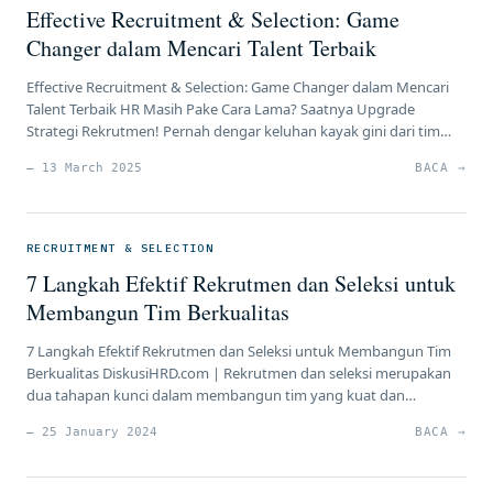
Effective Recruitment & Selection: Game
Changer dalam Mencari Talent Terbaik
Effective Recruitment & Selection: Game Changer dalam Mencari
Talent Terbaik HR Masih Pake Cara Lama? Saatnya Upgrade
Strategi Rekrutmen! Pernah dengar keluhan kayak gini dari tim
HR? “Udah buka lowongan lama, tapi kandidat yang apply nggak
— 13 March 2025
BACA →
sesuai ekspektasi.” atau “Baru aja direkrut, eh udah resign!” Kalau
iya, berarti ada yang salah dengan strategi rekrutmen dan […]
RECRUITMENT & SELECTION
7 Langkah Efektif Rekrutmen dan Seleksi untuk
Membangun Tim Berkualitas
7 Langkah Efektif Rekrutmen dan Seleksi untuk Membangun Tim
Berkualitas DiskusiHRD.com | Rekrutmen dan seleksi merupakan
dua tahapan kunci dalam membangun tim yang kuat dan
berkualitas di dalam perusahaan. Proses ini tidak hanya
— 25 January 2024
BACA →
mengidentifikasi individu yang memiliki keterampilan teknis yang
diperlukan tetapi juga yang dapat berkontribusi pada budaya
organisasi. Berikut adalah langkah-langkah terperinci untuk