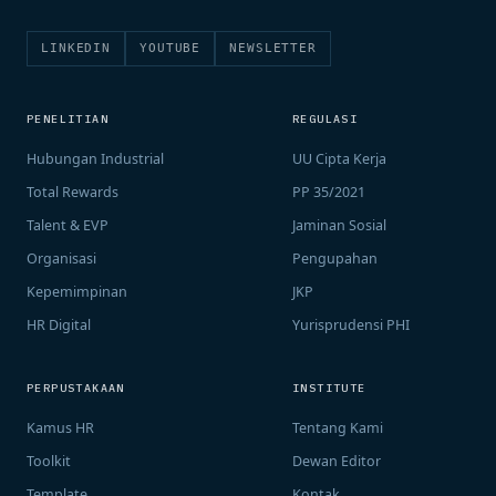
LINKEDIN
YOUTUBE
NEWSLETTER
PENELITIAN
REGULASI
Hubungan Industrial
UU Cipta Kerja
Total Rewards
PP 35/2021
Talent & EVP
Jaminan Sosial
Organisasi
Pengupahan
Kepemimpinan
JKP
HR Digital
Yurisprudensi PHI
PERPUSTAKAAN
INSTITUTE
Kamus HR
Tentang Kami
Toolkit
Dewan Editor
Template
Kontak