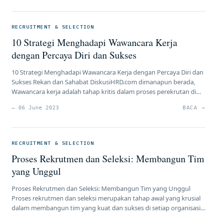
menjadi tantangan yang harus dihadapi oleh setiap organisasi.
Dalam artikel ini, kami akan membagikan 10 strategi yang […]
RECRUITMENT & SELECTION
10 Strategi Menghadapi Wawancara Kerja
dengan Percaya Diri dan Sukses
10 Strategi Menghadapi Wawancara Kerja dengan Percaya Diri dan
Sukses Rekan dan Sahabat DiskusiHRD.com dimanapun berada,
Wawancara kerja adalah tahap kritis dalam proses perekrutan di
mana calon kandidat memiliki kesempatan untuk memperlihatkan
— 06 June 2023
BACA →
kemampuan, pengalaman, dan kepribadian mereka kepada calon
pemberi kerja. Dalam artikel ini, kami akan memberikan 10 strategi
yang dapat membantu Anda menghadapi wawancara […]
RECRUITMENT & SELECTION
Proses Rekrutmen dan Seleksi: Membangun Tim
yang Unggul
Proses Rekrutmen dan Seleksi: Membangun Tim yang Unggul
Proses rekrutmen dan seleksi merupakan tahap awal yang krusial
dalam membangun tim yang kuat dan sukses di setiap organisasi.