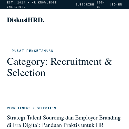
EST. 2024 • HR KNOWLEDGE
SIGN
SUBSCRIBE
|
|
ID
/
EN
INSTITUTE
IN
DiskusiHRD.
— PUSAT PENGETAHUAN
Category:
Recruitment &
Selection
RECRUITMENT & SELECTION
Strategi Talent Sourcing dan Employer Branding
di Era Digital: Panduan Praktis untuk HR