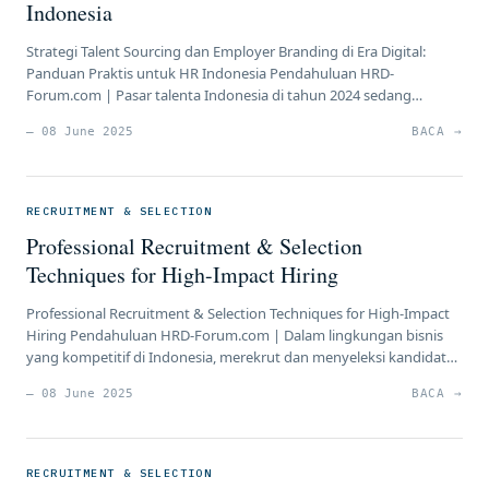
Indonesia
Strategi Talent Sourcing dan Employer Branding di Era Digital:
Panduan Praktis untuk HR Indonesia Pendahuluan HRD-
Forum.com | Pasar talenta Indonesia di tahun 2024 sedang
mengalami transformasi yang sangat signifikan. Data terbaru
— 08 June 2025
BACA →
menunjukkan bahwa meskipun 67% karyawan mendapatkan
promosi jabatan, hampir 60% profesional aktif mencari peluang
kerja baru, dengan 44% berencana eksplorasi dalam 12 bulan ke
[…]
RECRUITMENT & SELECTION
Professional Recruitment & Selection
Techniques for High-Impact Hiring
Professional Recruitment & Selection Techniques for High-Impact
Hiring Pendahuluan HRD-Forum.com | Dalam lingkungan bisnis
yang kompetitif di Indonesia, merekrut dan menyeleksi kandidat
yang tepat adalah kunci untuk membangun tim yang produktif
— 08 June 2025
BACA →
dan mendukung tujuan organisasi. Sebagai praktisi HR, HC, dan
HRBP, menguasai teknik rekrutmen dan seleksi profesional dapat
menghasilkan perekrutan yang berdampak tinggi (high-impact
hiring), […]
RECRUITMENT & SELECTION