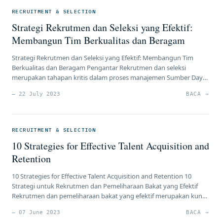
RECRUITMENT & SELECTION
Strategi Rekrutmen dan Seleksi yang Efektif:
Membangun Tim Berkualitas dan Beragam
Strategi Rekrutmen dan Seleksi yang Efektif: Membangun Tim
Berkualitas dan Beragam Pengantar Rekrutmen dan seleksi
merupakan tahapan kritis dalam proses manajemen Sumber Daya
Manusia (SDM). Memiliki tim kerja yang berkualitas dan beragam
— 22 July 2023
BACA →
adalah kunci kesuksesan bagi setiap perusahaan. Dalam artikel ini,
kami akan mengulas strategi rekrutmen yang efektif, teknik seleksi
kandidat yang baik, dan pendekatan […]
RECRUITMENT & SELECTION
10 Strategies for Effective Talent Acquisition and
Retention
10 Strategies for Effective Talent Acquisition and Retention 10
Strategi untuk Rekrutmen dan Pemeliharaan Bakat yang Efektif
Rekrutmen dan pemeliharaan bakat yang efektif merupakan kunci
keberhasilan sebuah perusahaan. Dalam dunia yang semakin
— 07 June 2023
BACA →
kompetitif, menarik dan mempertahankan bakat-bakat terbaik