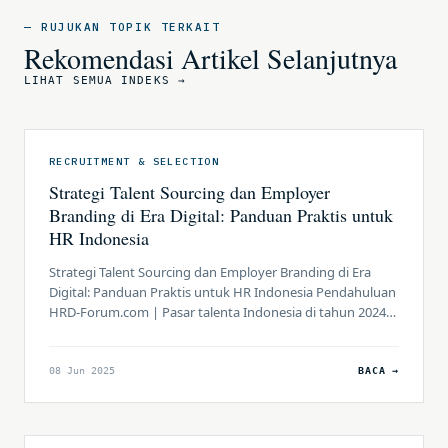
— RUJUKAN TOPIK TERKAIT
Rekomendasi Artikel Selanjutnya
LIHAT SEMUA INDEKS →
RECRUITMENT & SELECTION
Strategi Talent Sourcing dan Employer
Branding di Era Digital: Panduan Praktis untuk
HR Indonesia
Strategi Talent Sourcing dan Employer Branding di Era
Digital: Panduan Praktis untuk HR Indonesia Pendahuluan
HRD-Forum.com | Pasar talenta Indonesia di tahun 2024
sedang mengalami transformasi yang sangat signifikan.
Data terbaru menunjukkan bahwa meskipun 67%
karyawan mendapatkan promosi jabatan, hampir 60%
08 Jun 2025
BACA →
profesional aktif mencari peluang kerja baru, dengan 44%
berencana eksplorasi dalam 12 bulan ke […]