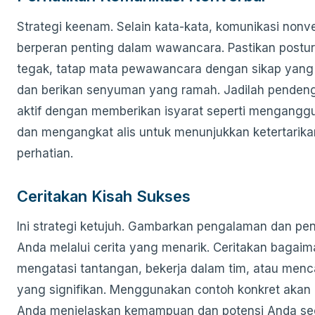
Strategi keenam. Selain kata-kata, komunikasi nonve
berperan penting dalam wawancara. Pastikan postu
tegak, tatap mata pewawancara dengan sikap yang p
dan berikan senyuman yang ramah. Jadilah penden
aktif dengan memberikan isyarat seperti mengangg
dan mengangkat alis untuk menunjukkan ketertarika
perhatian.
Ceritakan Kisah Sukses
Ini strategi ketujuh. Gambarkan pengalaman dan pe
Anda melalui cerita yang menarik. Ceritakan bagai
mengatasi tantangan, bekerja dalam tim, atau menca
yang signifikan. Menggunakan contoh konkret aka
Anda menjelaskan kemampuan dan potensi Anda sec