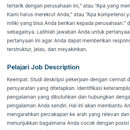
tertarik dengan perusahaan ini,” atau “Apa yang m
Kami harus merekrut Anda,” atau “Apa kompetensi 
miliki yang bisa Anda berikan kepada perusahaan.” 
sebagainya. Latihlah jawaban Anda untuk pertanyaa
pertanyaan ini agar Anda dapat memberikan respon
terstruktur, jelas, dan meyakinkan.
Pelajari Job Description
Keempat. Studi deskripsi pekerjaan dengan cermat 
persyaratan yang ditetapkan. Identifikasi keterampil
pengalaman yang dibutuhkan dan hubungkan deng
pengalaman Anda sendiri. Hal ini akan membantu A
mengarahkan percakapan ke arah yang relevan dan
menunjukkan bagaimana Anda cocok dengan posisi 