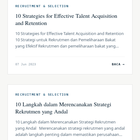
RECRUITMENT & SELECTION
10 Strategies for Effective Talent Acquisition
and Retention
10 Strategies for Effective Talent Acquisition and Retention
10 Strategi untuk Rekrutmen dan Pemeliharaan Bakat
yang Efektif Rekrutmen dan pemeliharaan bakat yang
efektif merupakan kunci keberhasilan sebuah perusahaan.
Dalam dunia yang semakin kompetitif, menarik dan
mempertahankan bakat-bakat terbaik menjadi tantangan
07 Jun 2023
BACA →
yang harus dihadapi oleh setiap organisasi. Dalam artikel
ini, kami akan membagikan 10 strategi yang […]
RECRUITMENT & SELECTION
10 Langkah dalam Merencanakan Strategi
Rekrutmen yang Andal
10 Langkah dalam Merencanakan Strategi Rekrutmen
yang Andal Merencanakan strategi rekrutmen yang andal
adalah langkah penting dalam memastikan perusahaan