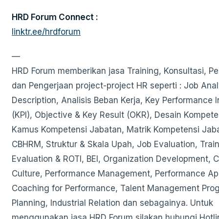
HRD Forum Connect :
linktr.ee/hrdforum
—
HRD Forum memberikan jasa Training, Konsultasi, 
dan Pengerjaan project-project HR seperti : Job Ana
Description, Analisis Beban Kerja, Key Performance I
(KPI), Objective & Key Result (OKR), Desain Kompete
Kamus Kompetensi Jabatan, Matrik Kompetensi Jab
CBHRM, Struktur & Skala Upah, Job Evaluation, Trai
Evaluation & ROTI, BEI, Organization Development, 
Culture, Performance Management, Performance App
Coaching for Performance, Talent Management Prog
Planning, Industrial Relation dan sebagainya. Untuk
menggunakan jasa HRD Forum silakan hubungi Hotli