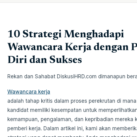
10 Strategi Menghadapi
Wawancara Kerja dengan P
Diri dan Sukses
Rekan dan Sahabat DiskusiHRD.com dimanapun ber
Wawancara kerja
adalah tahap kritis dalam proses perekrutan di mana
kandidat memiliki kesempatan untuk memperlihatka
kemampuan, pengalaman, dan kepribadian mereka 
pemberi kerja. Dalam artikel ini, kami akan memberi