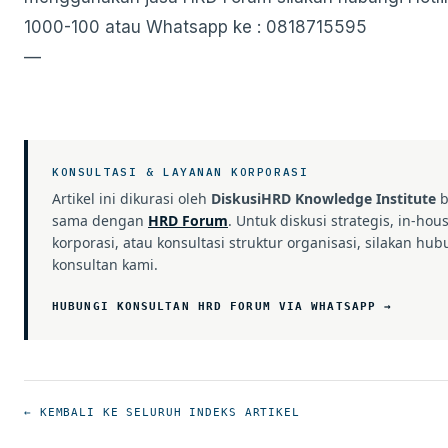
1000-100 atau Whatsapp ke : 0818715595
—
KONSULTASI & LAYANAN KORPORASI
Artikel ini dikurasi oleh
DiskusiHRD Knowledge Institute
b
sama dengan
HRD Forum
. Untuk diskusi strategis, in-hou
korporasi, atau konsultasi struktur organisasi, silakan hub
konsultan kami.
HUBUNGI KONSULTAN HRD FORUM VIA WHATSAPP →
← KEMBALI KE SELURUH INDEKS ARTIKEL