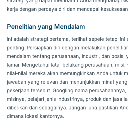
strategi yang dapat membantu Anda menghadapi 
kerja dengan percaya diri dan mencapai kesuksesan
Penelitian yang Mendalam
Ini adalah strategi pertama, terlihat sepele tetapi ini
penting. Persiapkan diri dengan melakukan peneliti
mendalam tentang perusahaan, industri, dan posisi
lamar. Mengetahui latar belakang perusahaan, misi, v
nilai-nilai mereka akan memungkinkan Anda untuk 
jawaban yang relevan dan menunjukkan minat yang
pekerjaan tersebut. Googling nama perusahaannya, 
misinya, pelajari jenis industrinya, produk dan jasa 
diberikan dan sebagainya. Jangan lupa pastikan An
dimana lokasi kantornya.