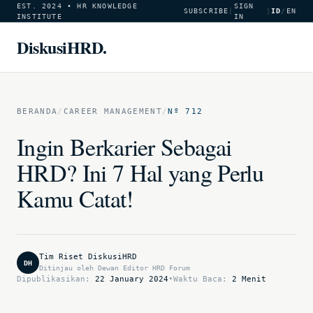
EST. 2024 • HR KNOWLEDGE
SIGN
SUBSCRIBE
|
|
ID
/
EN
INSTITUTE
IN
DiskusiHRD.
BERANDA
/
CAREER MANAGEMENT
/
Nº 712
Ingin Berkarier Sebagai
HRD? Ini 7 Hal yang Perlu
Kamu Catat!
Tim Riset DiskusiHRD
DH
Ditinjau oleh Dewan Editor HRD Forum
Dipublikasikan:
22 January 2024
•
Waktu Baca:
2 Menit