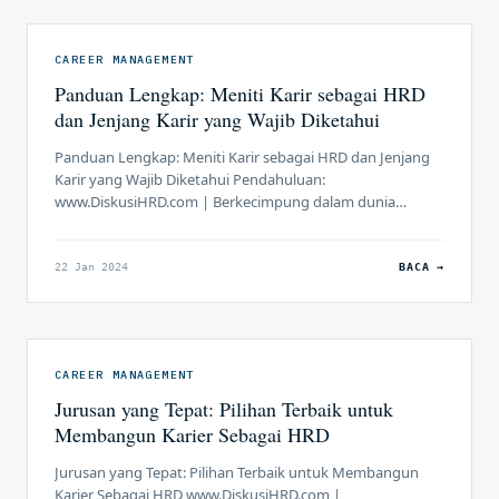
CAREER MANAGEMENT
Panduan Lengkap: Meniti Karir sebagai HRD
dan Jenjang Karir yang Wajib Diketahui
Panduan Lengkap: Meniti Karir sebagai HRD dan Jenjang
Karir yang Wajib Diketahui Pendahuluan:
www.DiskusiHRD.com | Berkecimpung dalam dunia
Human Resources Development (HRD) adalah tantangan
yang memikat, membutuhkan keterampilan dan
pengetahuan yang mendalam. Artikel ini memberikan
22 Jan 2024
BACA →
panduan komprehensif tentang cara menjadi seorang
HRD dan memahami jenjang karir yang penting untuk
ditempuh. Bagian 1: Menjadi Seorang HRD […]
CAREER MANAGEMENT
Jurusan yang Tepat: Pilihan Terbaik untuk
Membangun Karier Sebagai HRD
Jurusan yang Tepat: Pilihan Terbaik untuk Membangun
Karier Sebagai HRD www.DiskusiHRD.com |