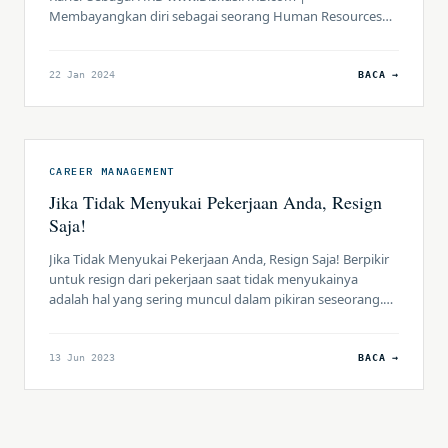
Membayangkan diri sebagai seorang Human Resources
Development (HRD) yang sukses memerlukan landasan
pendidikan yang kokoh. Pemilihan jurusan yang tepat
adalah kunci untuk membangun fondasi yang kuat dalam
22 Jan 2024
BACA →
memahami kompleksitas dunia sumber daya manusia.
Berikut adalah beberapa jurusan yang sangat cocok bagi
mereka yang […]
CAREER MANAGEMENT
Jika Tidak Menyukai Pekerjaan Anda, Resign
Saja!
Jika Tidak Menyukai Pekerjaan Anda, Resign Saja! Berpikir
untuk resign dari pekerjaan saat tidak menyukainya
adalah hal yang sering muncul dalam pikiran seseorang.
Namun, keputusan untuk resign tidak boleh diambil
secara sembarangan. Artikel ini akan membahas tentang
pertimbangan yang perlu dipikirkan sebelum mengambil
13 Jun 2023
BACA →
keputusan resign, serta memberikan panduan untuk
melakukannya dengan bijaksana. Evaluasi Alasan
Ketidakpuasan […]