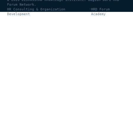
Forum Network.
HR Consulting & Organization
•
HRD Forum
Development
Academy