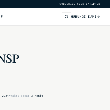
SUBSCRIBE
|
SIGN IN
|
ID
/
EN
IF
HUBUNGI KAMI
BNSP
y 2024
•
Waktu Baca:
3 Menit