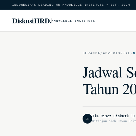
INDONESIA'S LEADING HR KNOWLEDGE INSTITUTE • EST. 2024
DiskusiHRD.
KNOWLEDGE INSTITUTE
BERANDA
/
ADVERTORIAL
/
N
Jadwal S
Tahun 2
Tim Riset DiskusiHRD
DH
Ditinjau oleh Dewan Edit