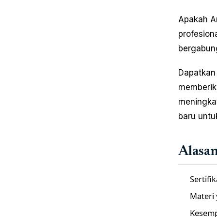
Apakah A
profesio
bergabung
Dapatkan 
memberikan
meningkat
baru untu
Alasa
Sertifi
Materi 
Kesemp