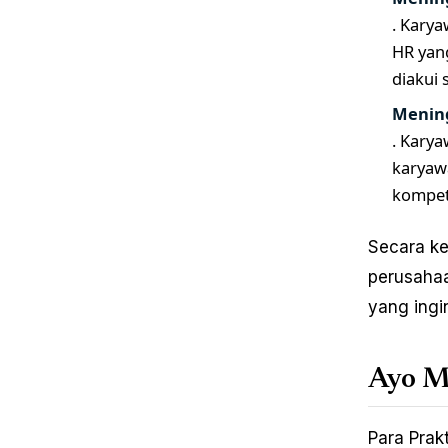
. Karya
HR yang
diakui 
Menin
. Kary
karyawa
kompet
Secara ke
perusahaa
yang ingi
Ayo M
Para Prakt