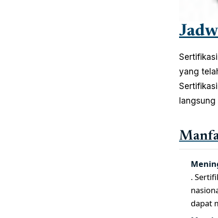
Jadw
Sertifika
yang tela
Sertifika
langsung 
Manfaa
Mening
. Serti
nasiona
dapat 