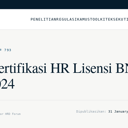
PENELITIAN
REGULASI
KAMUS
TOOLKIT
EKSEKUT
º 793
ertifikasi HR Lisensi 
024
Dipublikasikan:
31 Januar
or HRD Forum