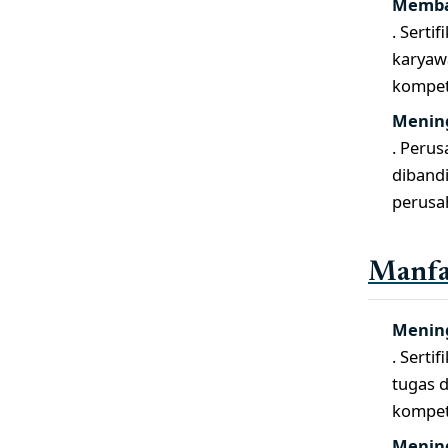
Memba
. Serti
karyaw
kompet
Mening
. Perus
dibandi
perusa
Manfaa
Mening
. Serti
tugas 
kompet
Mening