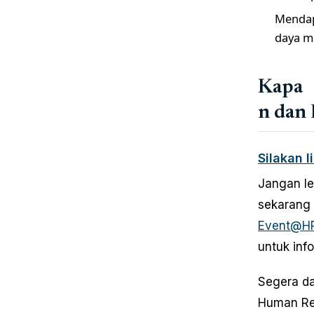
Mendap
daya m
Kapa
n dan
Silakan l
Jangan le
sekarang 
Event@H
untuk info
Segera da
Human Res