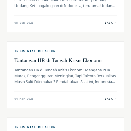
Undang Ketenagakerjaan di Indonesia, terutama Undang-
Undang Nomor 13 Tahun 2003 tentang Ketenagakerjaan
dan perubahannya melalui Undang-Undang Nomor 11
Tahun 2020 tentang Cipta Kerja (UU Cipta Kerja), menjadi
08 Jun 2025
BACA →
landasan utama dalam mengelola hubungan kerja di
perusahaan. Bagi praktisi HR, HC, dan HRBP, memahami
regulasi ini dan […]
INDUSTRIAL RELATION
Tantangan HR di Tengah Krisis Ekonomi
Tantangan HR di Tengah Krisis Ekonomi: Mengapa PHK
Marak, Pengangguran Meningkat, Tapi Talenta Berkualitas
Masih Sulit Ditemukan? Pendahuluan Saat ini, Indonesia
tengah menghadapi tantangan ekonomi yang signifikan.
Ketidakstabilan global, inflasi, serta perlambatan
pertumbuhan ekonomi berdampak langsung pada dunia
04 Mar 2025
BACA →
bisnis. Banyak perusahaan terpaksa melakukan
Pemutusan Hubungan Kerja (PHK), mengakibatkan
peningkatan angka pengangguran. Ironisnya, di sisi lain,
[…]
INDUSTRIAL RELATION