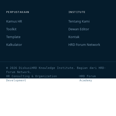
PERPUSTAKAAN
INSTITUTE
Kamus HR
Tentang Kami
Toolkit
Dewan Editor
Template
Kontak
Kalkulator
HRD Forum Network
© 2026 DiskusiHRD Knowledge Institute. Bagian dari HRD-
Forum Network.
HR Consulting & Organization
•
HRD Forum
Development
Academy