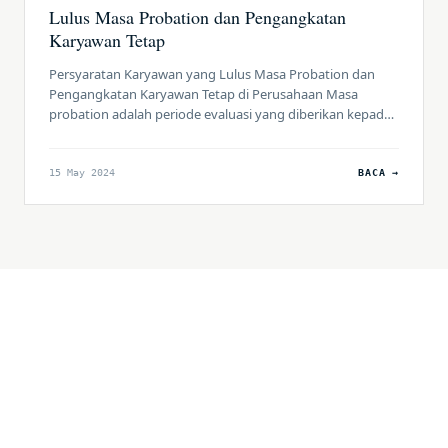
Lulus Masa Probation dan Pengangkatan
Karyawan Tetap
Persyaratan Karyawan yang Lulus Masa Probation dan
Pengangkatan Karyawan Tetap di Perusahaan Masa
probation adalah periode evaluasi yang diberikan kepada
karyawan baru sebelum diangkat menjadi karyawan tetap.
Selama masa ini, karyawan dievaluasi berdasarkan kinerja,
kemampuan, dan kesesuaian dengan budaya perusahaan.
15 May 2024
BACA →
Proses pengangkatan menjadi karyawan tetap
memerlukan pemenuhan berbagai persyaratan yang
ditetapkan oleh perusahaan. 1. Masa […]