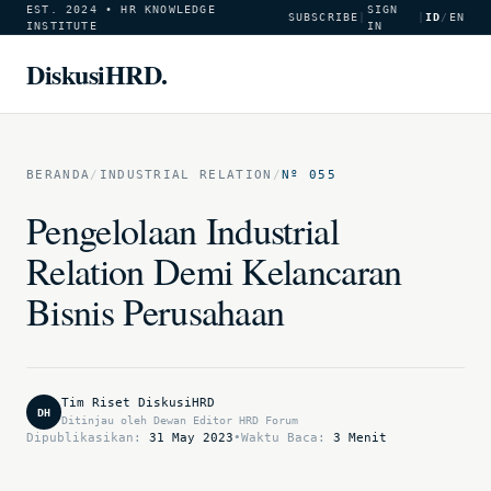
EST. 2024 • HR KNOWLEDGE
SIGN
SUBSCRIBE
|
|
ID
/
EN
INSTITUTE
IN
DiskusiHRD.
BERANDA
/
INDUSTRIAL RELATION
/
Nº 055
Pengelolaan Industrial
Relation Demi Kelancaran
Bisnis Perusahaan
Tim Riset DiskusiHRD
DH
Ditinjau oleh Dewan Editor HRD Forum
Dipublikasikan:
31 May 2023
•
Waktu Baca:
3 Menit