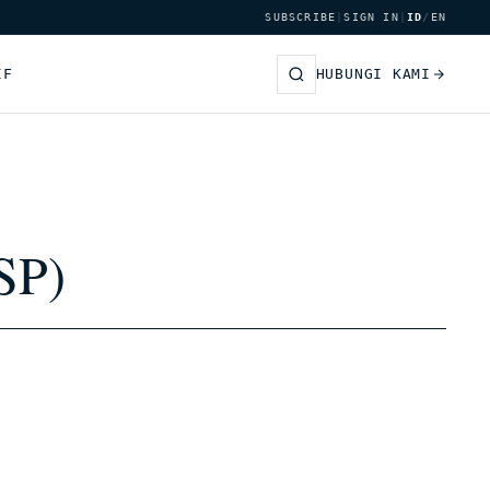
SUBSCRIBE
|
SIGN IN
|
ID
/
EN
IF
HUBUNGI KAMI
SP)