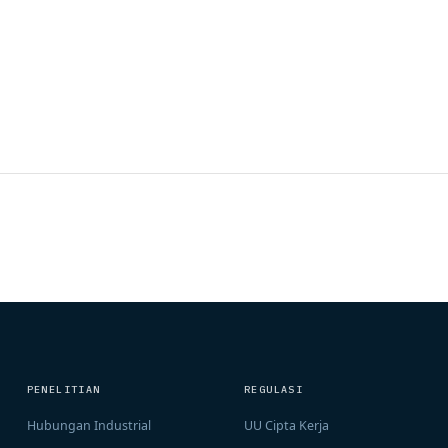
PENELITIAN
REGULASI
Hubungan Industrial
UU Cipta Kerja