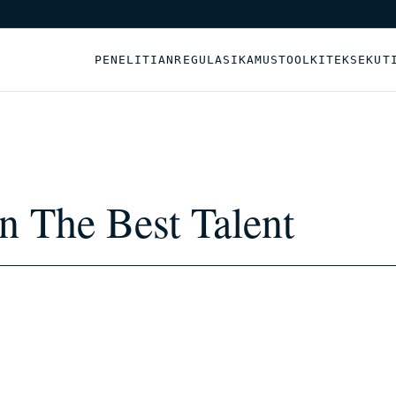
PENELITIAN
REGULASI
KAMUS
TOOLKIT
EKSEKUT
 The Best Talent