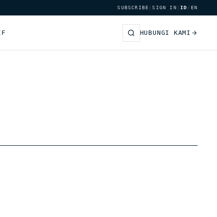
SUBSCRIBE
|
SIGN IN
|
ID
/
EN
IF
HUBUNGI KAMI