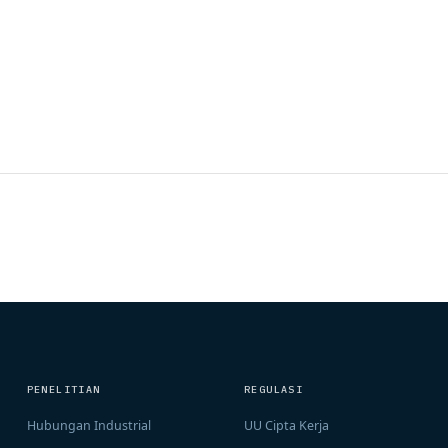
PENELITIAN
REGULASI
Hubungan Industrial
UU Cipta Kerja